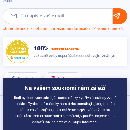
zrušit.
Chcem, aby ste mi zasielali personalizovanú ponuku, novinky a zľavy priamo pre mňa
100%
zobraziť recenzie
zákazníkov by odporúčalo obchod svojim známym
Facebook
Instagram
Na vašem soukromí nám záleží
Rádi bychom vám sdělili, že naše stránky využívají soubory zvané
cookies. Tyhle malé sušenky nám třeba pomáhají zjistit, co máte
Možnosti dopravy a platby:
rádi a co vás zajímá, a tak můžeme zlepšit váš zážitek na
stránkách. Pokud máte rádi
dlouhé čtení
, v patičce najdete plno
odkazů, kde najdete celou kupu informací.