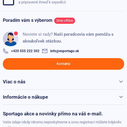
a pripravené ihneď k expedícii
Poradím vám s výberom
Sme offline
Neviete si rady?
Naši poradcovia vám pomôžu s
akoukoľvek otázkou.
+420 555 222 302
info@esportago.sk
Kontakty
Viac o nás
Všetko o Sportago
Kontakty
Informácie o nákupe
Reklamácie a vrátenie
Možnosti platby
Sportago akce a novinky přímo na váš e-mail.
Možnosti dopravy
Vaše údaje nikdy nikomu neposkytneme a svou registraci můžete kdykoliv
Obchodné podmienky