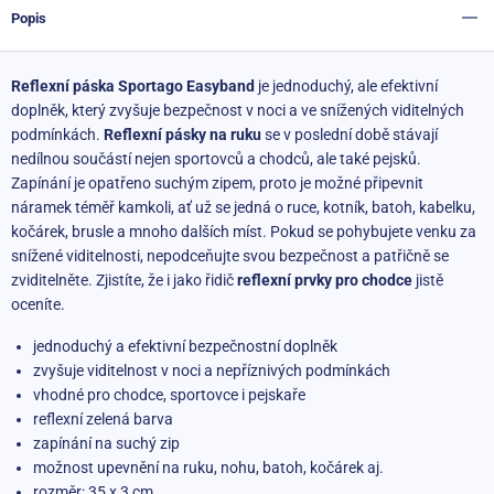
Popis
Reflexní páska Sportago Easyband
je jednoduchý, ale efektivní
doplněk, který zvyšuje bezpečnost v noci a ve snížených viditelných
podmínkách.
Reflexní pásky na ruku
se v poslední době stávají
nedílnou součástí nejen sportovců a chodců, ale také pejsků.
Zapínání je opatřeno suchým zipem, proto je možné připevnit
náramek téměř kamkoli, ať už se jedná o ruce, kotník, batoh, kabelku,
kočárek, brusle a mnoho dalších míst. Pokud se pohybujete venku za
snížené viditelnosti, nepodceňujte svou bezpečnost a patřičně se
zviditelněte. Zjistíte, že i jako řidič
reflexní prvky pro chodce
jistě
oceníte.
jednoduchý a efektivní bezpečnostní doplněk
zvyšuje viditelnost v noci a nepříznivých podmínkách
vhodné pro chodce, sportovce i pejskaře
reflexní zelená barva
zapínání na suchý zip
možnost upevnění na ruku, nohu, batoh, kočárek aj.
rozměr: 35 x 3 cm