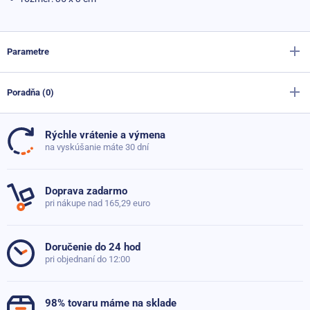
Parametre
Poradňa (0)
Výrobca
Sportago
Farba
žltá
Rýchle vrátenie a výmena
Doteraz neboli pridané žiadne otázky. Pýtajte sa nás,
na vyskúšanie máte 30 dní
radi poradíme
Doprava zadarmo
pri nákupe nad 165,29 euro
Položiť dotaz
Doručenie do 24 hod
pri objednaní do 12:00
98% tovaru máme na sklade