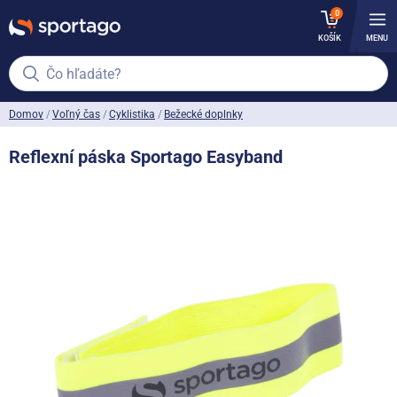
0
KOŠÍK
MENU
Čo hľadáte?
Domov
Voľný čas
Cyklistika
Bežecké doplnky
Reflexní páska Sportago Easyband