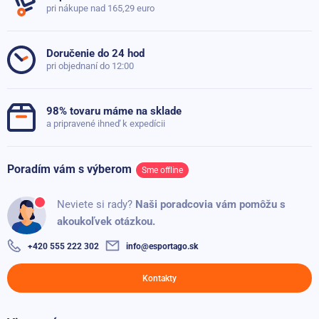
pri nákupe nad 165,29 euro
Doručenie do 24 hod
pri objednaní do 12:00
98% tovaru máme na sklade
a pripravené ihneď k expedícii
Poradím vám s výberom
Sme offline
Neviete si rady?
Naši poradcovia vám pomôžu s
akoukoľvek otázkou.
+420 555 222 302
info@esportago.sk
Kontakty