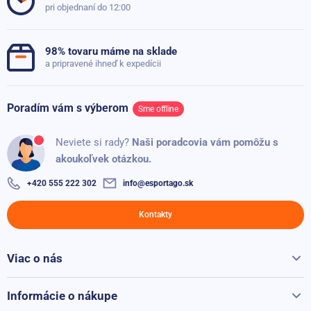
pri objednaní do 12:00
Obvod
62 cm
Hmotnosť
0.335 kg
98% tovaru máme na sklade
a pripravené ihneď k expedícii
Poradím vám s výberom
Sme offline
Neviete si rady?
Naši poradcovia vám pomôžu s
akoukoľvek otázkou.
+420 555 222 302
info@esportago.sk
Kontakty
Viac o nás
Všetko o Sportago
Kontakty
Informácie o nákupe
Reklamácie a vrátenie