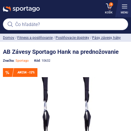
0
KOŠÍK
MENU
Čo hľadáte?
Domov
Fitness a posilňovanie
Posilňovacie doplnky
Pásy, závesy, háky
AB Závesy Sportago Hank na prednožovanie
Značka
:
Sportago
Kód
: 10632
AKCIA -12%