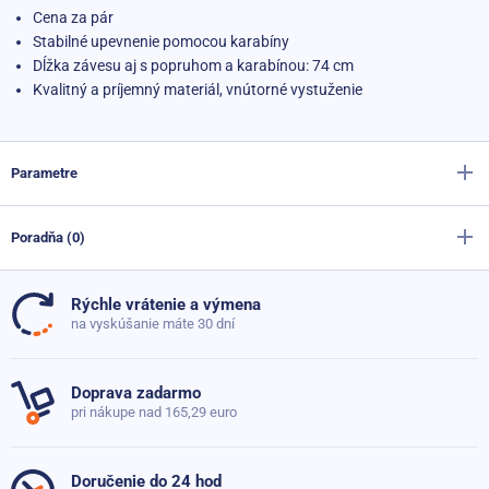
Cena za pár
Stabilné upevnenie pomocou karabíny
Dĺžka závesu aj s popruhom a karabínou: 74 cm
Kvalitný a príjemný materiál, vnútorné vystuženie
Parametre
Poradňa (0)
Výrobca
Sportago
Farba
čierna
Rýchle vrátenie a výmena
Doteraz neboli pridané žiadne otázky. Pýtajte sa nás,
na vyskúšanie máte 30 dní
Materiál
Nylon
,
Polyetylén
radi poradíme
Dĺžka
37 cm
Doprava zadarmo
pri nákupe nad 165,29 euro
Šírka
8 cm
Položiť dotaz
Hrúbka
5 mm
Doručenie do 24 hod