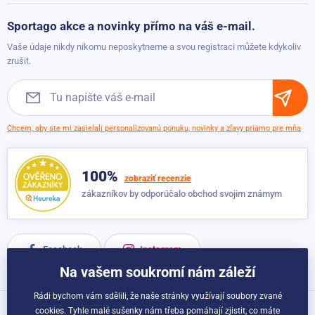
Možnosti platby
Sportago akce a novinky přímo na váš e-mail.
Možnosti dopravy
Vaše údaje nikdy nikomu neposkytneme a svou registraci můžete kdykoliv
Obchodné podmienky
zrušit.
Chcem, aby ste mi zasielali personalizovanú ponuku, novinky a zľavy priamo pre mňa
100%
zobraziť recenzie
zákazníkov by odporúčalo obchod svojim známym
Facebook
Instagram
Na vašem soukromí nám záleží
Rádi bychom vám sdělili, že naše stránky využívají soubory zvané
cookies. Tyhle malé sušenky nám třeba pomáhají zjistit, co máte