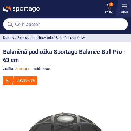
0
KOŠÍK
MENU
Čo hľadáte?
Domov
Fitness a posilňovanie
Balanční pomôcky
Balančná podložka Sportago Balance Ball Pro -
63 cm
Značka
:
Sportago
Kód
: P4004
AKCIA -15%