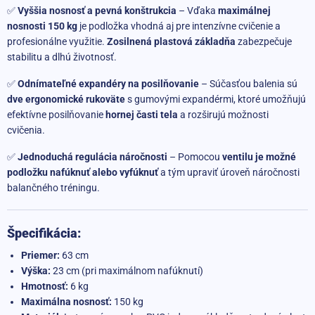
✅
Vyššia nosnosť a pevná konštrukcia
– Vďaka
maximálnej
nosnosti 150 kg
je podložka vhodná aj pre intenzívne cvičenie a
profesionálne využitie.
Zosilnená plastová základňa
zabezpečuje
stabilitu a dlhú životnosť.
✅
Odnímateľné expandéry na posilňovanie
– Súčasťou balenia sú
dve ergonomické rukoväte
s gumovými expandérmi, ktoré umožňujú
efektívne posilňovanie
hornej časti tela
a rozširujú možnosti
cvičenia.
✅
Jednoduchá regulácia náročnosti
– Pomocou
ventilu je možné
podložku nafúknuť alebo vyfúknuť
a tým upraviť úroveň náročnosti
balančného tréningu.
Špecifikácia:
Priemer:
63 cm
Výška:
23 cm (pri maximálnom nafúknutí)
Hmotnosť:
6 kg
Maximálna nosnosť:
150 kg