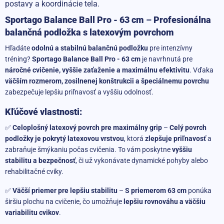
postavy a koordinácie tela.
Sportago Balance Ball Pro - 63 cm
–
Profesionálna
balančná podložka s latexovým povrchom
Hľadáte
odolnú a stabilnú balančnú podložku
pre intenzívny
tréning?
Sportago Balance Ball Pro - 63 cm
je navrhnutá pre
náročné cvičenie, vyššie zaťaženie a maximálnu efektivitu
. Vďaka
väčším rozmerom, zosilnenej konštrukcii a špeciálnemu povrchu
zabezpečuje lepšiu priľnavosť a vyššiu odolnosť.
Kľúčové vlastnosti:
✅
Celoplošný latexový povrch pre maximálny grip
–
Celý povrch
podložky je pokrytý latexovou vrstvou
, ktorá
zlepšuje priľnavosť
a
zabraňuje šmýkaniu počas cvičenia. To vám poskytne
vyššiu
stabilitu a bezpečnosť
, či už vykonávate dynamické pohyby alebo
rehabilitačné cviky.
✅
Väčší priemer pre lepšiu stabilitu
–
S priemerom 63 cm
ponúka
širšiu plochu na cvičenie, čo umožňuje
lepšiu rovnováhu a väčšiu
variabilitu cvikov
.