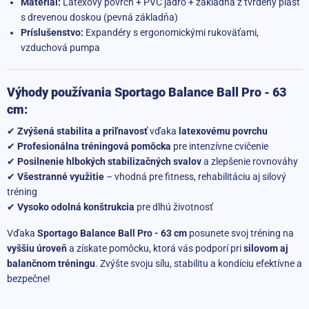
Materiál:
Latexový povrch + PVC jadro + základňa z tvrdený plast
s drevenou doskou (pevná základňa)
Príslušenstvo:
Expandéry s ergonomickými rukoväťami,
vzduchová pumpa
Výhody používania Sportago Balance Ball Pro - 63
cm:
✔
Zvýšená stabilita a priľnavosť
vďaka
latexovému povrchu
✔
Profesionálna tréningová pomôcka
pre intenzívne cvičenie
✔
Posilnenie hlbokých stabilizačných svalov
a zlepšenie rovnováhy
✔
Všestranné využitie
– vhodná pre fitness, rehabilitáciu aj silový
tréning
✔
Vysoko odolná konštrukcia
pre dlhú životnosť
Vďaka
Sportago Balance Ball Pro - 63 cm
posunete svoj tréning na
vyššiu úroveň
a získate pomôcku, ktorá vás podporí pri
silovom aj
balančnom tréningu
. Zvýšte svoju sílu, stabilitu a kondíciu efektívne a
bezpečne!