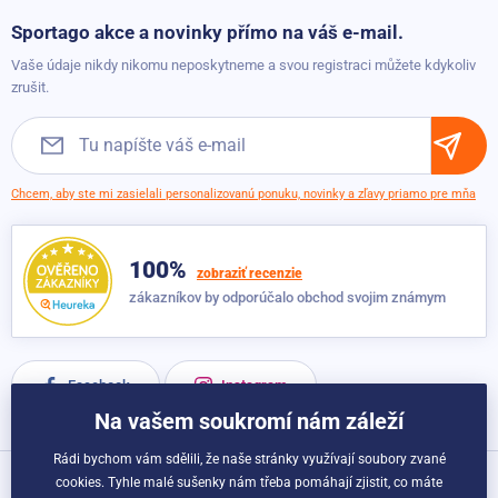
Balančná podložka Sportago Balance Ball - 58 cm modrá
Možnosti platby
Sportago akce a novinky přímo na váš e-mail.
Posilňovacia nastaviteľná lavica Sportago Herkules
Skladom
79,90 €
Možnosti dopravy
Skladom
57,60 €
53,10 €
Vaše údaje nikdy nikomu neposkytneme a svou registraci můžete kdykoliv
44,20 €
Obchodné podmienky
zrušit.
Balančná podložka Sportago Balance Ball - 58 cm sivá
Závesný posilňovací systém Sportago Variotrainer Pro Kit
Skladom
79,90 €
Žltá
57,60 €
Skladom
53,10 €
Chcem, aby ste mi zasielali personalizovanú ponuku, novinky a zľavy priamo pre mňa
28,10 €
100%
Záťažová vesta Sportago Colos 20 kg
zobraziť recenzie
Skladom
zákazníkov by odporúčalo obchod svojim známym
124,60 €
88,80 €
Facebook
Instagram
Na vašem soukromí nám záleží
Rádi bychom vám sdělili, že naše stránky využívají soubory zvané
cookies. Tyhle malé sušenky nám třeba pomáhají zjistit, co máte
Možnosti dopravy a platby: