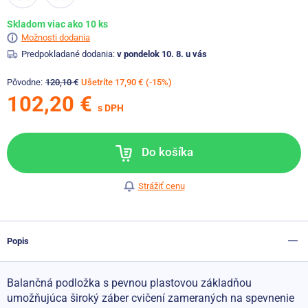
Skladom viac ako 10 ks
Možnosti dodania
Predpokladané dodania:
v pondelok 10. 8. u vás
Pôvodne:
120,10 €
Ušetríte 17,90 €
(-15%)
102,20 €
s DPH
Do košíka
Strážiť cenu
Popis
Balančná podložka s pevnou plastovou základňou
umožňujúca široký záber cvičení zameraných na spevnenie