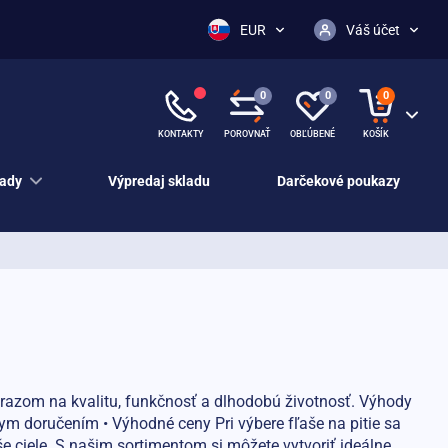
EUR
Váš účet
0
0
0
KONTAKTY
POROVNAŤ
OBĽÚBENÉ
KOŠÍK
ady
Výpredaj skladu
Darčekové poukazy
 dôrazom na kvalitu, funkčnosť a dlhodobú životnosť. Výhody
lym doručením • Výhodné ceny Pri výbere fľaše na pitie sa
e ciele. S našim sortimentom si môžete vytvoriť ideálne