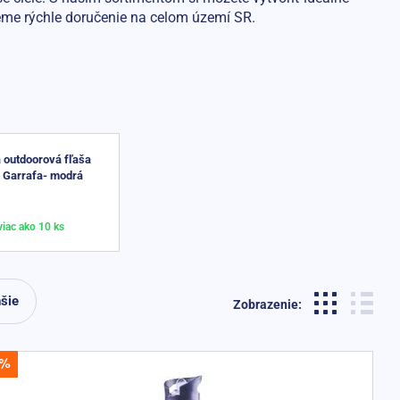
eme rýchle doručenie na celom území SR.
outdoorová fľaša
 Garrafa- modrá
iac ako 10 ks
šie
Zobrazenie: