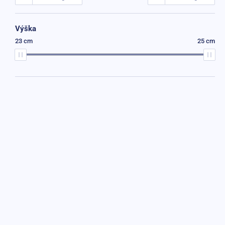
Výška
23 cm
25 cm