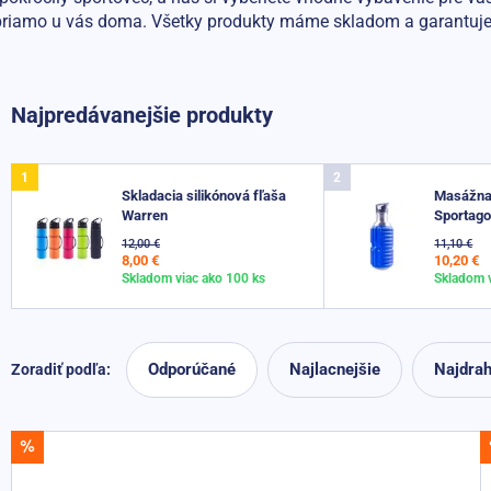
e priamo u vás doma. Všetky produkty máme skladom a garantuj
Najpredávanejšie produkty
Skladacia silikónová fľaša
Masážna 
Warren
Sportago
12,00 €
11,10 €
8,00 €
10,20 €
Skladom viac ako 100 ks
Skladom v
Odporúčané
Najlacnejšie
Najdrah
Zoradiť podľa:
AKCIA -8%