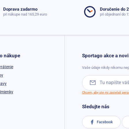
Doprava zadarmo
Doručenie do 
pri nákupe nad 165,29 euro
pri objednaní do 1
 o nákupe
Sportago akce a novi
vrátenie
Vaše údaje nikdy nikomu nep
by
ravy
dmienky
Chcem, aby ste mi zasielali per
Sledujte nás
Facebook