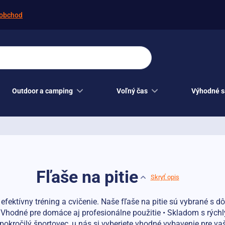
obchod
Outdoor a camping
Voľný čas
Výhodné s
Fľaše na pitie
Skryť opis
 efektívny tréning a cvičenie. Naše fľaše na pitie sú vybrané s
• Vhodné pre domáce aj profesionálne použitie • Skladom s rých
pokročilý športovec, u nás si vyberiete vhodné vybavenie pre vaš