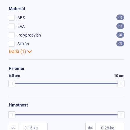
Materiál
ABS
(1)
EVA
(1)
Polypropylén
(2)
Silikón
(2)
Ďalší (1)
Priemer
6.5 cm
10 cm
Hmotnosť
od
do