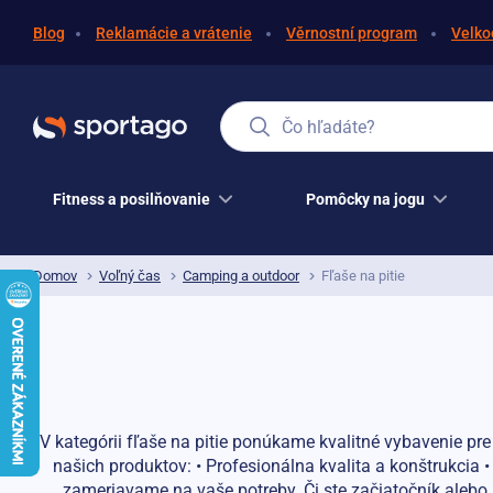
Blog
Reklamácie a vrátenie
Věrnostní program
Velko
Čo hľadáte?
Fitness a posilňovanie
Pomôcky na jogu
Domov
Voľný čas
Camping a outdoor
Fľaše na pitie
V kategórii fľaše na pitie ponúkame kvalitné vybavenie pre
našich produktov: • Profesionálna kvalita a konštrukcia 
zameriavame na vaše potreby. Či ste začiatočník alebo 