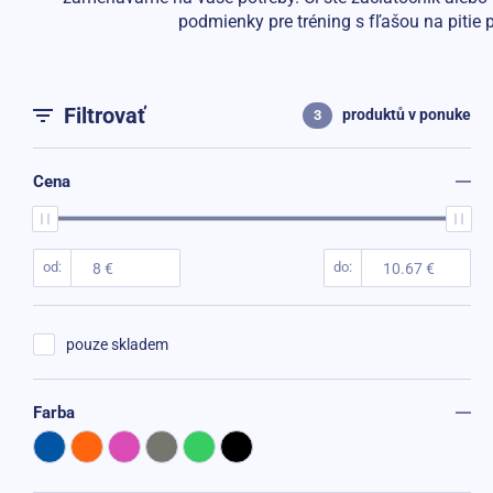
podmienky pre tréning s fľašou na piti
Filtrovať
produktů
v ponuke
3
Cena
od
do
pouze skladem
Farba
AKCIA -33%