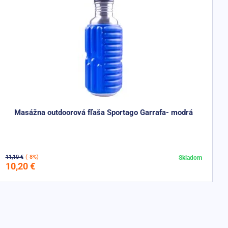
Masážna outdoorová fľaša Sportago Garrafa- modrá
11,10 €
(-8%)
Skladom
Do košíka
10,20 €