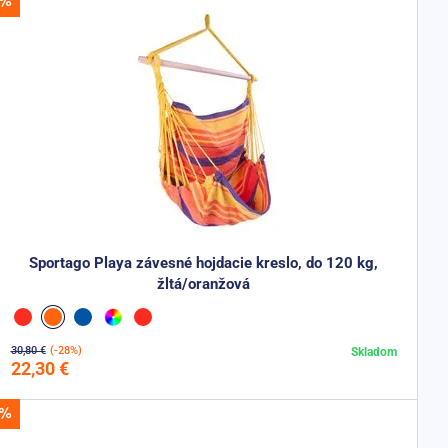
Sportago Playa závesné hojdacie kreslo, do 120 kg,
žltá/oranžová
30,80 €
(-28%)
Skladom
Do košíka
22,30 €