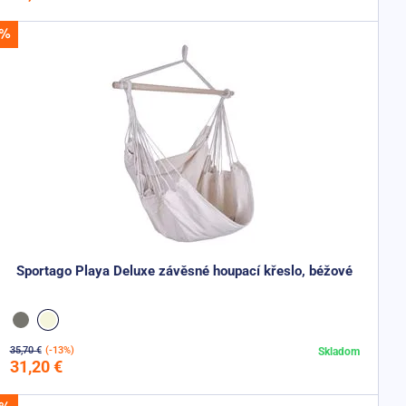
Sportago Playa Deluxe závěsné houpací křeslo, béžové
35,70 €
(-13%)
Skladom
Do košíka
31,20 €