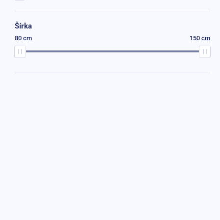
Šírka
AKCIA -28%
80 cm
150 cm