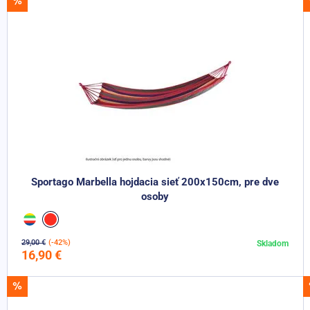
AKCIA -28%
Sportago Marbella hojdacia sieť 200x150cm, pre dve
osoby
29,00 €
(-42%)
Skladom
Do košíka
16,90 €
AKCIA -58%