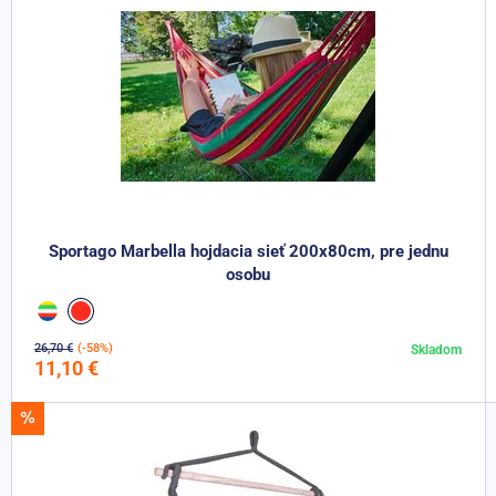
Sportago Marbella hojdacia sieť 200x80cm, pre jednu
osobu
26,70 €
(-58%)
Skladom
Do košíka
11,10 €