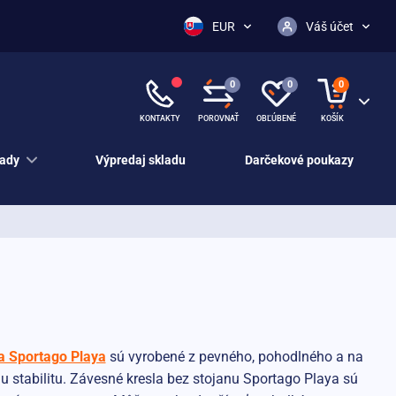
EUR
Váš účet
0
0
0
KONTAKTY
POROVNAŤ
OBĽÚBENÉ
KOŠÍK
ady
Výpredaj skladu
Darčekové poukazy
a Sportago Playa
sú vyrobené z pevného, pohodlného a na
 stabilitu. Závesné kresla bez stojanu Sportago Playa sú