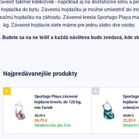
vesiť takmer kdekoľvek - napríklad aj na dostatočne silnú a pe
va hojdačka do bytu. Závesnú hojdačku je možné umiestniť do i
laxačnú hojdačku na záhradu. Závesné kresla Sportago Playa ma
kg. Závesné hojdacie siete máme pre jednu alebo dve osoby.
tí. Budete sa na ne tešiť a každá návšteva bude zvedavá, kde ste 
Najpredávanejšie produkty
Sportago Playa závesné
Sportago
hojdacie kreslo, do 120 kg,
hojdacie 
mix farieb
zelená/
35,70 €
30,80 €
26,70 €
22,30 €
Skladom viac ako 5 ks
Skladom 