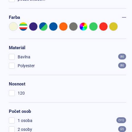
Farba
AKCIA -28%
Materiál
Bavlna
(6)
Polyester
(6)
Nosnost
120
Počet osob
1 osoba
(11)
2 osoby
(2)