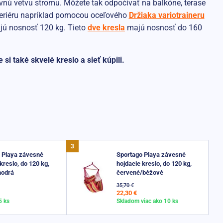
vnú vetvu stromu. Môžete tak odpočívať na balkóne, terase
nteriéru napríklad pomocou oceľového
Držiaka variotraineru
jú nosnosť 120 kg. Tieto
dve kresla
majú nosnosť do 160
si také skvelé kreslo a sieť kúpili.
 Playa závesné
Sportago Playa závesné
kreslo, do 120 kg,
hojdacie kreslo, do 120 kg,
modrá
červené/béžové
35,70 €
22,30 €
5 ks
Skladom viac ako 10 ks