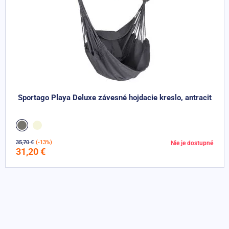
Sportago Playa Deluxe závesné hojdacie kreslo, antracit
35,70 €
(-13%)
Nie je dostupné
Detail
31,20 €