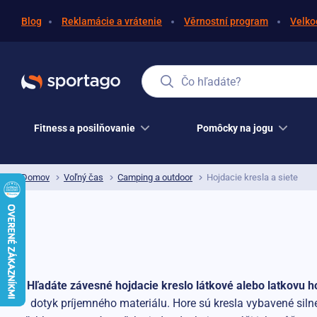
Blog
Reklamácie a vrátenie
Věrnostní program
Velko
Čo hľadáte?
Fitness a posilňovanie
Pomôcky na jogu
Domov
Voľný čas
Camping a outdoor
Hojdacie kresla a siete
Hľadáte závesné hojdacie kreslo látkové alebo latkovu h
dotyk príjemného materiálu. Hore sú kresla vybavené sil