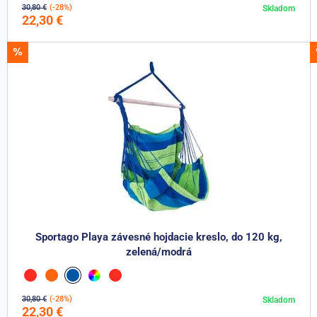
30,80 €
(-28%)
Skladom
Do košíka
22,30 €
AKCIA -25%
Sportago Playa závesné hojdacie kreslo, do 120 kg,
zelená/modrá
30,80 €
(-28%)
Skladom
Do košíka
22,30 €