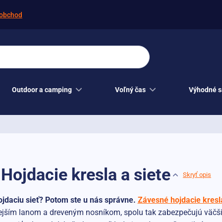
obchod
Outdoor a camping
Voľný čas
Výhodné s
Hojdacie kresla a siete
Skryť opis
ojdaciu sieť? Potom ste u nás správne.
Závesné hojdacie kresl
nejším lanom a dreveným nosníkom, spolu tak zabezpečujú väčšiu