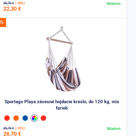
35,70 €
(-38%)
Skladom
Do košíka
22,30 €
Sportago Playa závesné hojdacie kreslo, do 120 kg, mix
farieb
35,70 €
(-25%)
Skladom
Do košíka
26,70 €