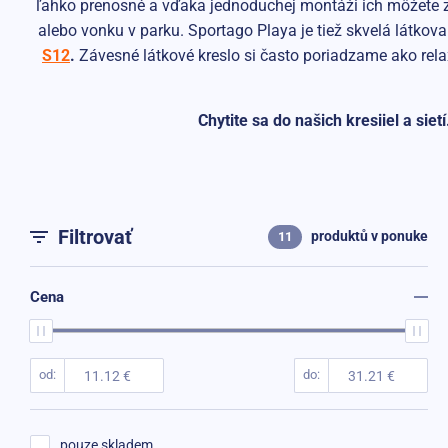
ľahko prenosné a vďaka jednoduchej montáži ich môžete za
alebo vonku v parku. Sportago Playa je tiež skvelá látko
S12
.
Závesné látkové kreslo si často poriadzame ako re
Chytite sa do našich kresiiel a sie
Filtrovať
produktů
v ponuke
11
Cena
od
do
pouze skladem