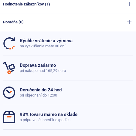
Farba
červená
Hodnotenie zákazníkov (1)
Masážna loptička Sportago Hedge 9 cm
Materiál
PVC
2,60 €
Skladom
Poradňa (0)
Priemer
7.5 cm
100%
Sportago Lumi masážna loptička 6,5 cm - modrá
Hmotnosť
0.11 kg
Rýchle vrátenie a výmena
4,20 €
Skladom
Doteraz neboli pridané žiadne otázky. Pýtajte sa nás,
na vyskúšanie máte 30 dní
radi poradíme
Masážna loptička Sportago Hedge 7 cm
Ohodnotil
1 zákazník
,
Doprava zadarmo
Skladom
2,20 €
ktorý si produkt zakúpil
1,70 €
pri nákupe nad 165,29 euro
Položiť dotaz
5
1x
4
0x
Doručenie do 24 hod
pri objednaní do 12:00
3
0x
2
0x
98% tovaru máme na sklade
1
0x
a pripravené ihneď k expedícii