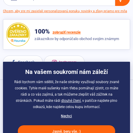
Chcem, aby ste mi zasielali personalizovanú ponuku, novinky a zľavy priamo pre mňa
100%
zobraziť recenzie
zákazníkov by odporúčalo obchod svojim známym
Facebook
Instagram
Na vašem soukromí nám záleží
Rádi bychom vám sdělili, že naše stránky využívají soubory zvané
cookies. Tyhle malé sušenky nám třeba pomáhají zjistit, co máte
Možnosti dopravy a platby:
rádi a co vás zajímá, a tak můžeme zlepšit váš zážitek na
stránkách. Pokud máte rádi
dlouhé čtení
, v patičce najdete plno
odkazů, kde najdete celou kupu informací.
Nechci
Jasně, beru vše. :)