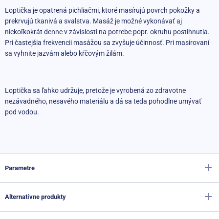
Loptička je opatrená pichliačmi, ktoré masírujú povrch pokožky a
prekrvujú tkanivá a svalstva. Masáž je možné vykonávať aj
niekoľkokrát denne v závislosti na potrebe popr. okruhu postihnutia.
Pri častejšia frekvencii masážou sa zvyšuje účinnosť. Pri masírovaní
sa vyhnite jazvám alebo kŕčovým žilám.
Loptička sa ľahko udržuje, pretože je vyrobená zo zdravotne
nezávadného, nesavého materiálu a dá sa teda pohodlne umývať
pod vodou.
Parametre
Alternatívne produkty
Výrobca
Sportago