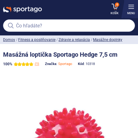
0
KOŠÍK
MENU
Čo hľadáte?
Domov
Fitness a posilňovanie
Zdravie a relaxácia
Masážne doplnky
Masážná loptička Sportago Hedge 7,5 cm
100%
(1)
Značka
:
Sportago
Kód
: 10318