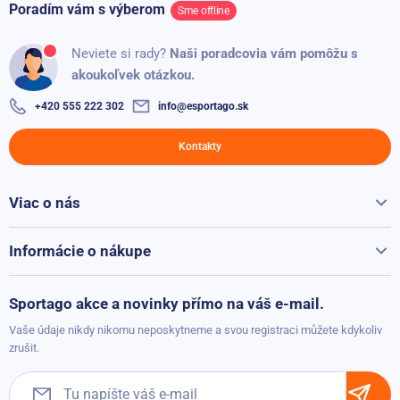
Poradím vám s výberom
Sme offline
Adriana
A
100%
Neviete si rady?
Naši poradcovia vám pomôžu s
akoukoľvek otázkou.
Pridané: 01.10.2025
+420 555 222 302
info@esportago.sk
Kontakty
Viac o nás
Všetko o Sportago
Kontakty
Informácie o nákupe
Reklamácie a vrátenie
Možnosti platby
Sportago akce a novinky přímo na váš e-mail.
Možnosti dopravy
Vaše údaje nikdy nikomu neposkytneme a svou registraci můžete kdykoliv
Obchodné podmienky
zrušit.