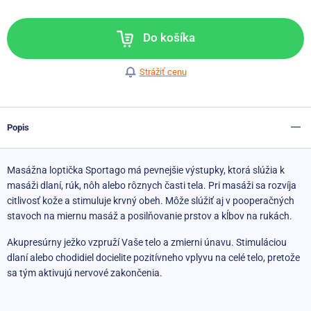
Do košíka
Strážiť cenu
Popis
Masážna loptička Sportago má pevnejšie výstupky, ktorá slúžia k
masáži dlaní, rúk, nôh alebo rôznych časti tela. Pri masáži sa rozvíja
citlivosť kože a stimuluje krvný obeh. Môže slúžiť aj v pooperačných
stavoch na miernu masáž a posilňovanie prstov a kĺbov na rukách.
Akupresúrny ježko vzpruží Vaše telo a zmierni únavu. Stimuláciou
dlaní alebo chodidiel docielite pozitívneho vplyvu na celé telo, pretože
sa tým aktivujú nervové zakončenia.