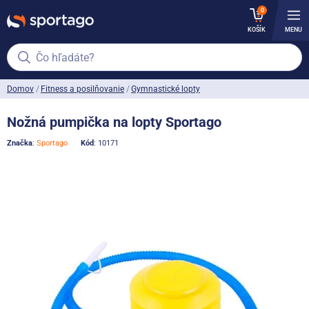
0
KOŠÍK
MENU
Čo hľadáte?
Domov
Fitness a posilňovanie
Gymnastické lopty
Nožná pumpička na lopty Sportago
Značka
:
Sportago
Kód
: 10171