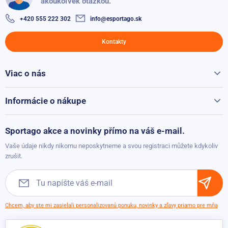
akoukoľvek otázkou.
+420 555 222 302
info@esportago.sk
Kontakty
Viac o nás
Všetko o Sportago
Kontakty
Informácie o nákupe
Reklamácie a vrátenie
Možnosti platby
Sportago akce a novinky přímo na váš e-mail.
Možnosti dopravy
Vaše údaje nikdy nikomu neposkytneme a svou registraci můžete kdykoliv
Obchodné podmienky
zrušit.
Chcem, aby ste mi zasielali personalizovanú ponuku, novinky a zľavy priamo pre mňa