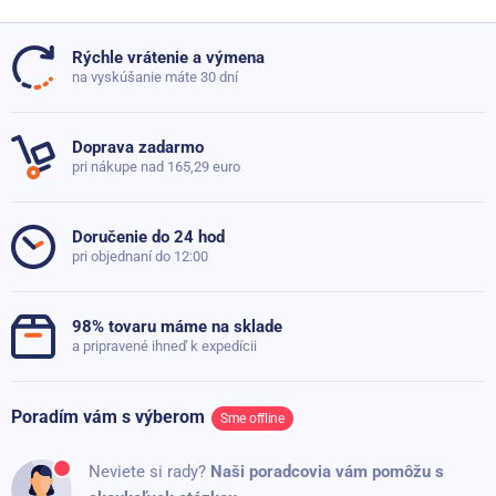
Sportago obal na gymnastický míč ze semiše
Materiál
Plast
35,70 €
Skladom
Rýchle vrátenie a výmena
Priemer
5 cm
Doteraz neboli pridané žiadne otázky. Pýtajte sa nás,
na vyskúšanie máte 30 dní
Sportago obal na gymnastickú loptu
radi poradíme
Dĺžka
24 cm
Skladom
35,70 €
24,50 €
Doprava zadarmo
Hmotnosť
0.075 kg
pri nákupe nad 165,29 euro
Položiť dotaz
Typ produktu
Příslušenství
Doručenie do 24 hod
pri objednaní do 12:00
98% tovaru máme na sklade
a pripravené ihneď k expedícii
Poradím vám s výberom
Sme offline
Neviete si rady?
Naši poradcovia vám pomôžu s