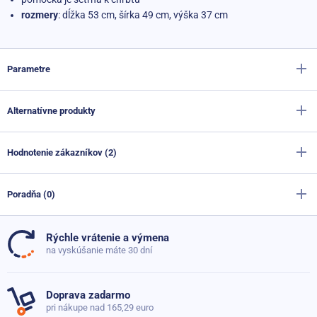
rozmery
: dĺžka 53 cm, šírka 49 cm, výška 37 cm
Parametre
Alternatívne produkty
Výrobca
Sportago
Farba
sivá
Hodnotenie zákazníkov (2)
Posilovač brušných svalov Sportago Ab Booster Easy
Výška
37 cm
Skladom
124,60 €
Poradňa (0)
84,40 €
Dĺžka
53 cm
90%
Šírka
49 cm
Posilňovač brušných svalov Sportago Ab Pro Twister
Rýchle vrátenie a výmena
Doteraz neboli pridané žiadne otázky. Pýtajte sa nás,
na vyskúšanie máte 30 dní
Nie je dostupné
88,80 €
Materiál madel
Pena
62,10 €
radi poradíme
Ohodnotilo
2 zákazníků
,
Nosnost
120 kg
Doprava zadarmo
kteří si produkt zakoupili
pri nákupe nad 165,29 euro
Položiť dotaz