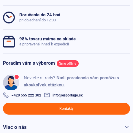
posilovac-brisnich-svalu-ab-core- manuál.pdf
5
1x
4
1x
Doručenie do 24 hod
pri objednaní do 12:00
3
0x
2
0x
98% tovaru máme na sklade
1
0x
a pripravené ihneď k expedícii
Poradím vám s výberom
Sme offline
Dušan
D
100%
Neviete si rady?
Naši poradcovia vám pomôžu s
akoukoľvek otázkou.
Pridané: 17.06.2025
+420 555 222 302
info@esportago.sk
Overený zákazník
80%
Kontakty
Môžem cvičiť doma,nemusím nikam chodiť
Viac o nás
Všetko o Sportago