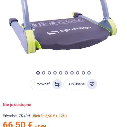
Porovnať
Obľúbené
Nie je dostupné
Pôvodne:
75,40 €
Ušetríte 8,90 €
(-12%)
66,50 €
s DPH