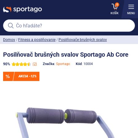
0
KOŠÍK
MENU
Čo hľadáte?
Domov
Fitness a posilňovanie
Posilňovače brušných svalov
Posilňovač brušných svalov Sportago Ab Core
90%
(2)
Značka
:
Sportago
Kód
: 10004
AKCIA -12%