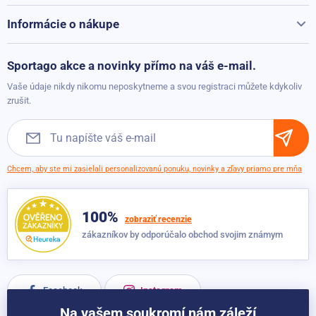
Pridané: 17.08.2021
Kontakty
Informácie o nákupe
Reklamácie a vrátenie
Možnosti platby
Sportago akce a novinky přímo na váš e-mail.
Možnosti dopravy
Vaše údaje nikdy nikomu neposkytneme a svou registraci můžete kdykoliv
Obchodné podmienky
zrušit.
Chcem, aby ste mi zasielali personalizovanú ponuku, novinky a zľavy priamo pre mňa
100%
zobraziť recenzie
zákazníkov by odporúčalo obchod svojim známym
Facebook
Instagram
Na vašem soukromí nám záleží