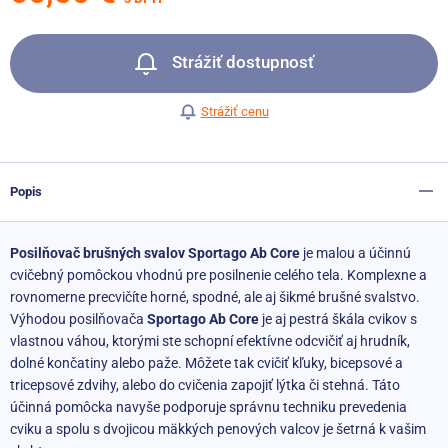
Strážiť dostupnosť
Strážiť cenu
Popis
Posilňovač brušných svalov Sportago Ab Core
je malou a účinnú
cvičebný pomôckou vhodnú pre posilnenie celého tela. Komplexne a
rovnomerne precvičíte horné, spodné, ale aj šikmé brušné svalstvo.
Výhodou posilňovača
Sportago Ab Core
je aj pestrá škála cvikov s
vlastnou váhou, ktorými ste schopní efektívne odcvičiť aj hrudník,
dolné končatiny alebo paže. Môžete tak cvičiť kľuky, bicepsové a
tricepsové zdvihy, alebo do cvičenia zapojiť lýtka či stehná. Táto
účinná pomôcka navyše podporuje správnu techniku ​​prevedenia
cviku a spolu s dvojicou mäkkých penových valcov je šetrná k vašim