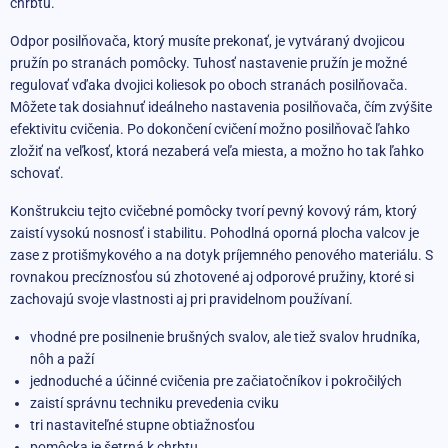
chrbtu.
Odpor posilňovača, ktorý musíte prekonať, je vytváraný dvojicou
pružín po stranách pomôcky. Tuhosť nastavenie pružín je možné
regulovať vďaka dvojici koliesok po oboch stranách posilňovača.
Môžete tak dosiahnuť ideálneho nastavenia posilňovača, čím zvýšite
efektivitu cvičenia. Po dokončení cvičení možno posilňovač ľahko
zložiť na veľkosť, ktorá nezaberá veľa miesta, a možno ho tak ľahko
schovať.
Konštrukciu tejto cvičebné pomôcky tvorí pevný kovový rám, ktorý
zaistí vysokú nosnosť i stabilitu. Pohodlná oporná plocha valcov je
zase z protišmykového a na dotyk príjemného penového materiálu. S
rovnakou precíznosťou sú zhotovené aj odporové pružiny, ktoré si
zachovajú svoje vlastnosti aj pri pravidelnom používaní.
vhodné pre posilnenie brušných svalov, ale tiež svalov hrudníka,
nôh a paží
jednoduché a účinné cvičenia pre začiatočníkov i pokročilých
zaistí správnu techniku ​​prevedenia cviku
tri nastaviteľné stupne obtiažnosťou
pomôcka je šetrná k chrbtu