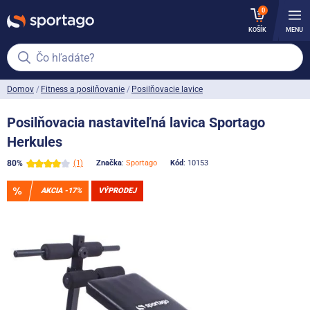
0
KOŠÍK
MENU
Čo hľadáte?
Domov
Fitness a posilňovanie
Posilňovacie lavice
Posilňovacia nastaviteľná lavica Sportago
Herkules
80%
(1)
Značka
:
Sportago
Kód
: 10153
AKCIA -17%
VÝPRODEJ