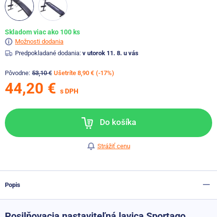
Skladom viac ako 100 ks
Možnosti dodania
Predpokladané dodania:
v utorok 11. 8. u vás
Pôvodne:
53,10 €
Ušetríte 8,90 €
(-17%)
44,20 €
s DPH
Do košíka
Strážiť cenu
Popis
Posilňovacia nastaviteľná lavica Sportago