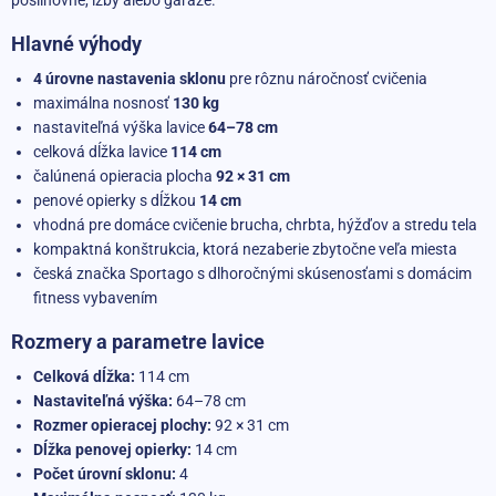
posilňovne, izby alebo garáže.
Hlavné výhody
4 úrovne nastavenia sklonu
pre rôznu náročnosť cvičenia
maximálna nosnosť
130 kg
nastaviteľná výška lavice
64–78 cm
celková dĺžka lavice
114 cm
čalúnená opieracia plocha
92 × 31 cm
penové opierky s dĺžkou
14 cm
vhodná pre domáce cvičenie brucha, chrbta, hýžďov a stredu tela
kompaktná konštrukcia, ktorá nezaberie zbytočne veľa miesta
česká značka Sportago s dlhoročnými skúsenosťami s domácim
fitness vybavením
Rozmery a parametre lavice
Celková dĺžka:
114 cm
Nastaviteľná výška:
64–78 cm
Rozmer opieracej plochy:
92 × 31 cm
Dĺžka penovej opierky:
14 cm
Počet úrovní sklonu:
4