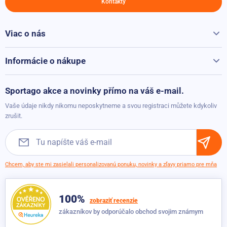
Kontakty
Nosnost
130 kg
Viac o nás
Všetko o Sportago
Kontakty
Informácie o nákupe
Reklamácie a vrátenie
Možnosti platby
Sportago akce a novinky přímo na váš e-mail.
Možnosti dopravy
Vaše údaje nikdy nikomu neposkytneme a svou registraci můžete kdykoliv
Obchodné podmienky
zrušit.
Chcem, aby ste mi zasielali personalizovanú ponuku, novinky a zľavy priamo pre mňa
100%
zobraziť recenzie
zákazníkov by odporúčalo obchod svojim známym