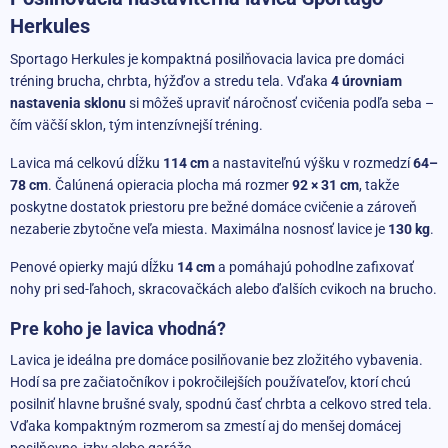
Herkules
Sportago Herkules je kompaktná posilňovacia lavica pre domáci
tréning brucha, chrbta, hýžďov a stredu tela. Vďaka
4 úrovniam
nastavenia sklonu
si môžeš upraviť náročnosť cvičenia podľa seba –
čím väčší sklon, tým intenzívnejší tréning.
Lavica má celkovú dĺžku
114 cm
a nastaviteľnú výšku v rozmedzí
64–
78 cm
. Čalúnená opieracia plocha má rozmer
92 × 31 cm
, takže
poskytne dostatok priestoru pre bežné domáce cvičenie a zároveň
nezaberie zbytočne veľa miesta. Maximálna nosnosť lavice je
130 kg
.
Penové opierky majú dĺžku
14 cm
a pomáhajú pohodlne zafixovať
nohy pri sed-ľahoch, skracovačkách alebo ďalších cvikoch na brucho.
Pre koho je lavica vhodná?
Lavica je ideálna pre domáce posilňovanie bez zložitého vybavenia.
Hodí sa pre začiatočníkov i pokročilejších používateľov, ktorí chcú
posilniť hlavne brušné svaly, spodnú časť chrbta a celkovo stred tela.
Vďaka kompaktným rozmerom sa zmestí aj do menšej domácej