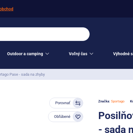
obchod
Outdoor a camping
Voľný čas
Výhodné s
rtago Pase - sada na zhyby
Značka
:
Sportago
K
Porovnať
Posilňo
Obľúbené
- sada 