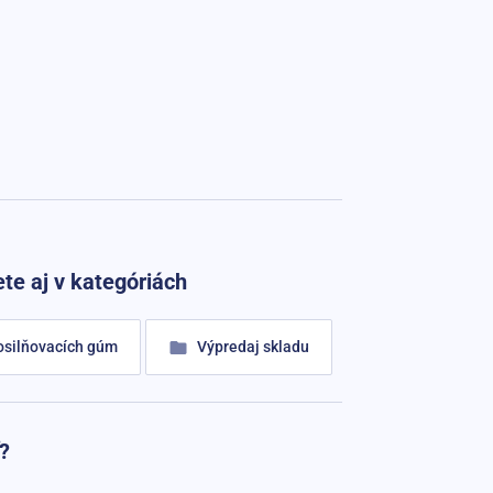
te aj v kategóriách
osilňovacích gúm
Výpredaj skladu
?