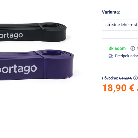
Varianta
:
středně lehčí + st
Skladom
Predpoklada
Pôvodne:
31,20 €
18,90 €