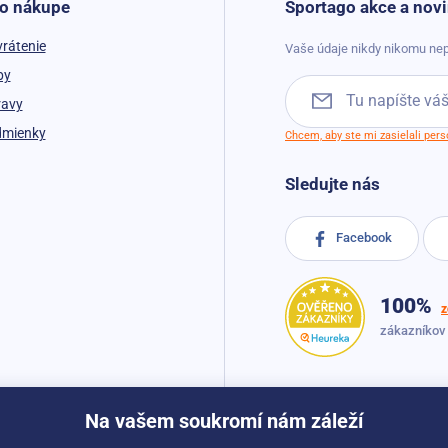
 o nákupe
Sportago akce a novi
vrátenie
Vaše údaje nikdy nikomu nep
by
ravy
dmienky
Chcem, aby ste mi zasielali per
Sledujte nás
Facebook
100%
z
zákazníkov
Na vašem soukromí nám záleží