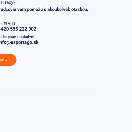
si rady?
radcovia vám pomôžu s akoukoľvek otázkou.
o-Pi 9-14
+420 555 222 302
lebo píšte kedykoľvek
info@esportago.sk
takty