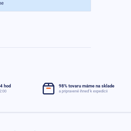
me
24 hod
98% tovaru máme na sklade
2:00
a pripravené ihneď k expedícii