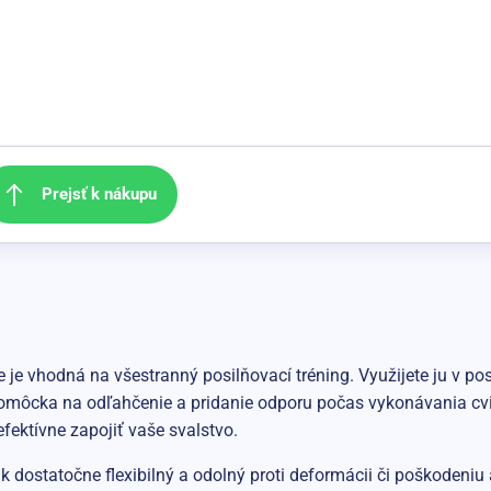
Prejsť k nákupu
 vhodná na všestranný posilňovací tréning. Využijete ju v posil
ká pomôcka na odľahčenie a pridanie odporu počas vykonávania
cv
ektívne zapojiť vaše svalstvo.
ak dostatočne flexibilný a odolný proti deformácii či poškodeniu