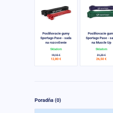
Posilňovacie gumy
Posilňovacie gu
Sportago Pase - sada
Sportago Pase - s
na rozcvičenie
na Muscle Up
Skladom
Skladom
19,10 €
31,20 €
12,80 €
26,50 €
Poradňa (0)