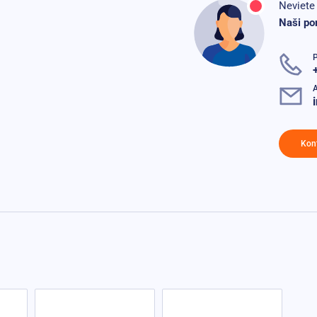
Neviete 
Naši po
P
A
Kon