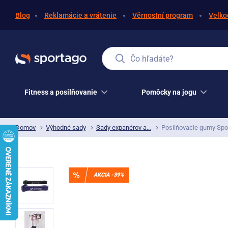
Blog
Reklamácie a vrátenie
Věrnostní program
Velko
Čo hľadáte?
Fitness a posilňovanie
Pomôcky na jogu
Domov
Výhodné sady
Sady expanérov a…
Posilňovacie gumy Spo
AKCIA -39%