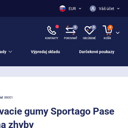
EUR
Váš účet
0
0
0
KONTAKTY
POROVNAŤ
OBĽÚBENÉ
KOŠÍK
ady
Výpredaj skladu
Darčekové poukazy
ód
: 88001
vacie gumy Sportago Pase
na zhyby