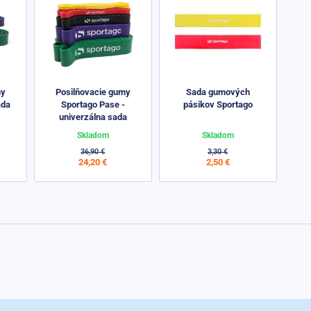
my
Posilňovacie gumy
Sada gumových
ada
Sportago Pase -
pásikov Sportago
univerzálna sada
Skladom
Skladom
36,90 €
3,30 €
24,20 €
2,50 €