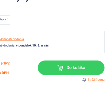
řední
Možnosti dodania
né dodania:
v pondelok 10. 8. u vás
(-39%)
Do košíka
s DPH
Strážiť cenu