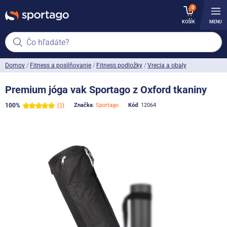
0
KOŠÍK
MENU
Čo hľadáte?
Domov
Fitness a posilňovanie
Fitness podložky
Vrecia a obaly
Premium jóga vak Sportago z Oxford tkaniny
100%
(1)
Značka
:
Sportago
Kód
: 12064