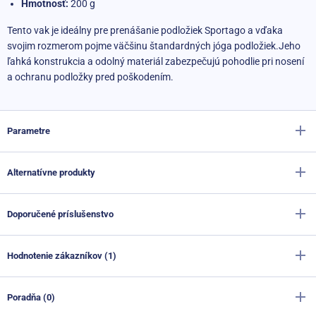
Hmotnosť:
200 g
Tento vak je ideálny pre prenášanie podložiek Sportago a vďaka
svojim rozmerom pojme väčšinu štandardných jóga podložiek.
Jeho
ľahká konstrukcia a odolný materiál zabezpečujú pohodlie pri nosení
a ochranu podložky pred poškodením.
Parametre
Alternatívne produkty
Výrobca
Sportago
Farba
čierna
Doporučené príslušenstvo
Vak na jógovú podložku Sportago Royal
Materiál
Oxford
Skladom
22,30 €
Hodnotenie zákazníkov (1)
13,30 €
Priemer
15 cm
Podložka na cvičenie Sportago Complex Fit
Skladom
22,30 €
Dĺžka
70 cm
Vak na jogovú podložku Sportago Funky
Poradňa (0)
11,10 €
Skladom
22,30 €