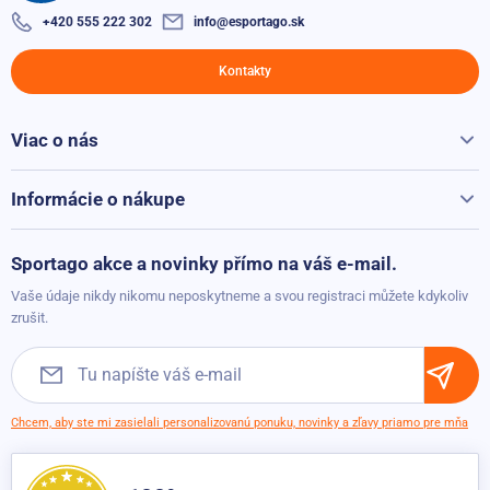
cm
Vak na jóga podložku Sportago Egypt
+420 555 222 302
info@esportago.sk
Nie je dostupné
Skladom
53,10 €
22,30 €
39,70 €
13,30 €
Kontakty
Jóga vak Sportago z Oxford tkaniny
Viac o nás
Skladom
4,00 €
Všetko o Sportago
3,10 €
Kontakty
Informácie o nákupe
Vodoodolný vak na jogu Sportago
Reklamácie a vrátenie
8,40 €
Skladom
Možnosti platby
Sportago akce a novinky přímo na váš e-mail.
Možnosti dopravy
Vaše údaje nikdy nikomu neposkytneme a svou registraci můžete kdykoliv
Bavlnený vak na podložky Sportago
Obchodné podmienky
zrušit.
Skladom
4,00 €
2,60 €
Chcem, aby ste mi zasielali personalizovanú ponuku, novinky a zľavy priamo pre mňa