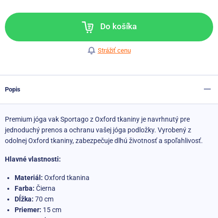
Do košíka
Strážiť cenu
Popis
Premium jóga vak Sportago z Oxford tkaniny je navrhnutý pre
jednoduchý prenos a ochranu vašej jóga podložky.
Vyrobený z
odolnej Oxford tkaniny, zabezpečuje dlhú životnosť a spoľahlivosť.
Hlavné vlastnosti:
Materiál:
Oxford tkanina
Farba:
Čierna
Dĺžka:
70 cm
Priemer:
1
5 cm