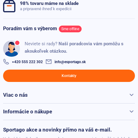
98% tovaru máme na sklade
a pripravené ihneď k expedícii
Poradím vám s výberom
Sme offline
Neviete si rady?
Naši poradcovia vám pomôžu s
akoukoľvek otázkou.
+420 555 222 302
info@esportago.sk
Kontakty
Viac o nás
Všetko o Sportago
Kontakty
Informácie o nákupe
Reklamácie a vrátenie
Možnosti platby
Sportago akce a novinky přímo na váš e-mail.
Možnosti dopravy