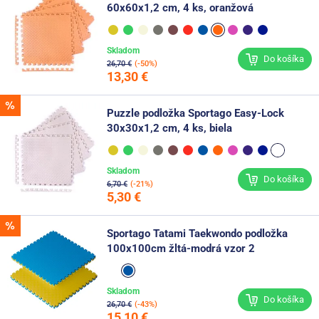
60x60x1,2 cm, 4 ks, oranžová
Skladom
Do košíka
26,70 €
(-50%)
13,30 €
Puzzle podložka Sportago Easy-Lock
30x30x1,2 cm, 4 ks, biela
Skladom
Do košíka
6,70 €
(-21%)
5,30 €
Sportago Tatami Taekwondo podložka
100x100cm žltá-modrá vzor 2
Skladom
Do košíka
26,70 €
(-43%)
15,10 €