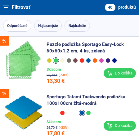
Filtrovať
produktů
40
Odporúčané
Najlacnejšie
Najdrahšie
Puzzle podložka Sportago Easy-Lock
60x60x1,2 cm, 4 ks, zelená
Skladom
Do košíka
26,70 €
(-50%)
13,30 €
Sportago Tatami Taekwondo podložka
100x100cm žltá-modrá
Skladom
Do košíka
26,70 €
(-33%)
17,80 €