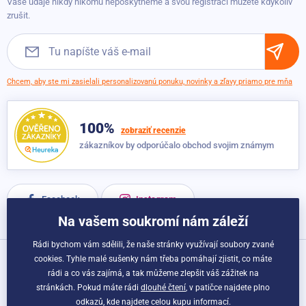
Vaše údaje nikdy nikomu neposkytneme a svou registraci můžete kdykoliv
Obchodné podmienky
zrušit.
Chcem, aby ste mi zasielali personalizovanú ponuku, novinky a zľavy priamo pre mňa
100%
zobraziť recenzie
zákazníkov by odporúčalo obchod svojim známym
Facebook
Instagram
Na vašem soukromí nám záleží
Rádi bychom vám sdělili, že naše stránky využívají soubory zvané
cookies. Tyhle malé sušenky nám třeba pomáhají zjistit, co máte
Možnosti dopravy a platby:
rádi a co vás zajímá, a tak můžeme zlepšit váš zážitek na
stránkách. Pokud máte rádi
dlouhé čtení
, v patičce najdete plno
odkazů, kde najdete celou kupu informací.