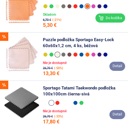
Skladom
Do košíka
6,70 €
(-21%)
5,30 €
Puzzle podložka Sportago Easy-Lock
60x60x1,2 cm, 4 ks, béžová
Nie je dostupné
Detail
26,70 €
(-50%)
13,30 €
Sportago Tatami Taekwondo podložka
100x100cm čierna-sivá
Nie je dostupné
Detail
26,70 €
(-33%)
17,80 €