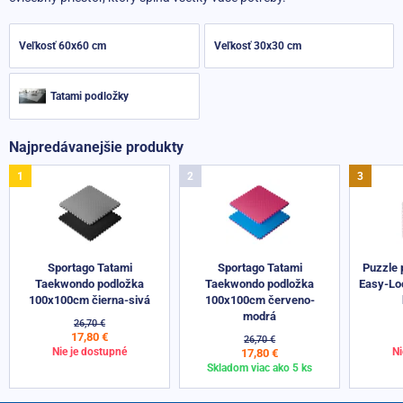
Veľkosť 60x60 cm
Veľkosť 30x30 cm
Tatami podložky
Najpredávanejšie produkty
Sportago Tatami
Sportago Tatami
Puzzle 
Taekwondo podložka
Taekwondo podložka
Easy-Lo
100x100cm čierna-sivá
100x100cm červeno-
modrá
26,70 €
17,80 €
26,70 €
Nie je dostupné
Ni
17,80 €
Skladom viac ako 5 ks