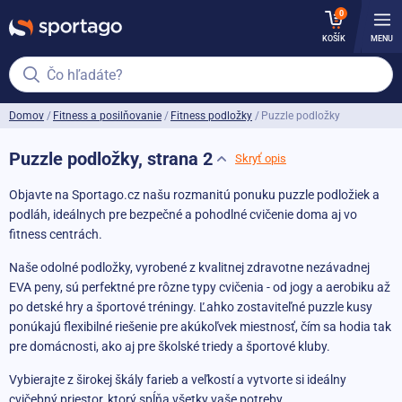
0
KOŠÍK
MENU
Čo hľadáte?
Domov
Fitness a posilňovanie
Fitness podložky
Puzzle podložky
Puzzle podložky, strana 2
Skryť opis
Objavte na Sportago.cz našu rozmanitú ponuku puzzle podložiek a
podláh, ideálnych pre bezpečné a pohodlné cvičenie doma aj vo
fitness centrách.
Naše odolné podložky, vyrobené z kvalitnej zdravotne nezávadnej
EVA peny, sú perfektné pre rôzne typy cvičenia - od jogy a aerobiku až
po detské hry a športové tréningy. Ľahko zostaviteľné puzzle kusy
ponúkajú flexibilné riešenie pre akúkoľvek miestnosť, čím sa hodia tak
pre domácnosti, ako aj pre školské triedy a športové kluby.
Vybierajte z širokej škály farieb a veľkostí a vytvorte si ideálny
cvičebný priestor, ktorý spĺňa všetky vaše potreby.