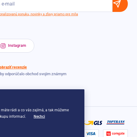
sonalizovanú ponuku, novinky a zľavy priamo pre mňa
Instagram
obraziť recenzie
 by odporúčalo obchod svojim známym
o máte rádi a co vás zajímá, a tak můžeme
 kupu informací.
Nechci