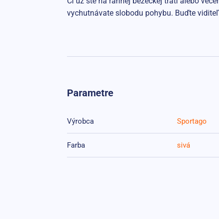
Či už ste na rannej bežeckej trati alebo v
vychutnávate slobodu pohybu. Buďte viditeľn
Parametre
Výrobca
Sportago
Farba
sivá