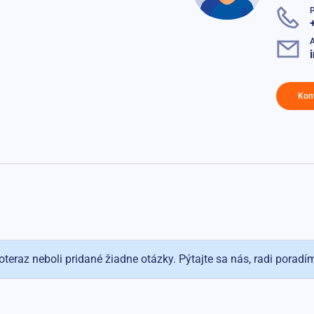
P
A
Kon
oteraz neboli pridané žiadne otázky. Pýtajte sa nás, radi poradí