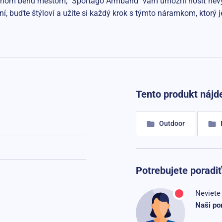
ečernom behu mestom, "Sportago Armband" vám umožní nosiť nevyh
í, buďte štýloví a užite si každý krok s týmto náramkom, ktorý j
Tento produkt nájde
Outdoor
Potrebujete poradiť
Neviete 
Naši po