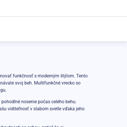
ombinovať funkčnosť s moderným štýlom. Tento
tnávate svoj beh. Multifunkčné vrecko so
ngu.
í pohodlné nosenie počas celého behu.
šu viditeľnosť v slabom svetle vďaka jeho