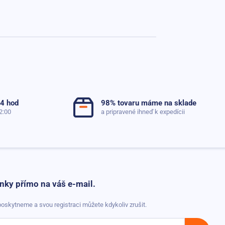
24 hod
98% tovaru máme na sklade
2:00
a pripravené ihneď k expedícii
nky přímo na váš e-mail.
oskytneme a svou registraci můžete kdykoliv zrušit.