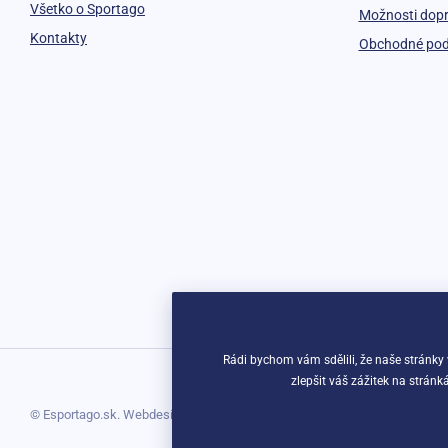
Všetko o Sportago
Možnosti dop
Kontakty
Obchodné po
Rádi bychom vám sdělili, že naše stránky
zlepšit váš zážitek na strán
© Esportago.sk. Webdesign
Litvanyi.sk
| E-shop vytvorila
simplia.cz