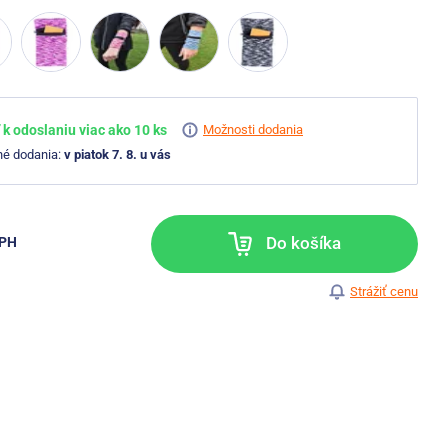
k odoslaniu viac ako 10 ks
Možnosti dodania
né dodania:
v piatok 7. 8. u vás
Do košíka
DPH
Strážiť cenu