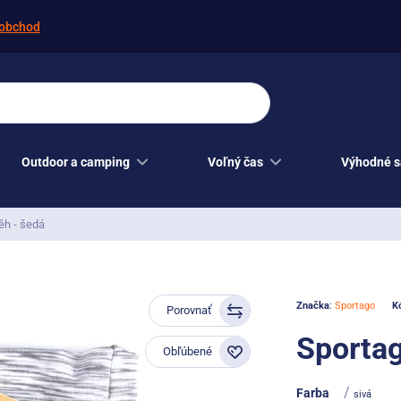
obchod
Outdoor a camping
Voľný čas
Výhodné s
ěh - šedá
Značka
:
Sportago
K
Porovnať
Sportag
Obľúbené
/
Farba
sivá