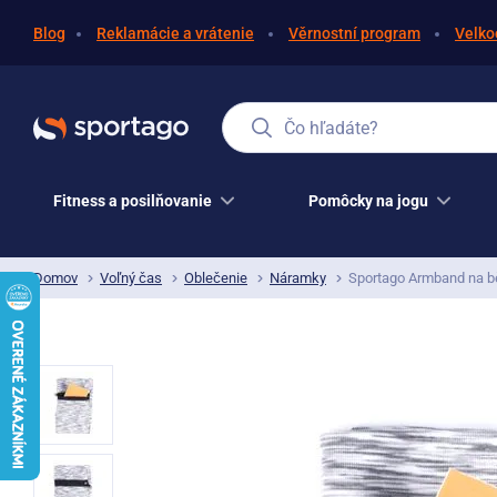
Blog
Reklamácie a vrátenie
Věrnostní program
Velko
Čo hľadáte?
Fitness a posilňovanie
Pomôcky na jogu
Domov
Voľný čas
Oblečenie
Náramky
Sportago Armband na b