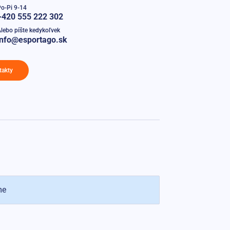
o-Pi 9-14
+420 555 222 302
lebo píšte kedykoľvek
info@esportago.sk
takty
me