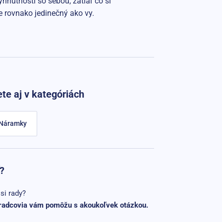
nutnosti so sebou, zatiaľ čo si
e rovnako jedinečný ako vy.
te aj v kategóriách
Náramky
?
si rady?
radcovia vám pomôžu s akoukoľvek otázkou.