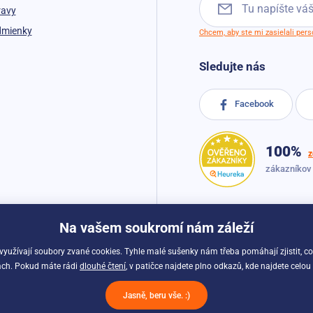
ravy
dmienky
Chcem, aby ste mi zasielali per
Sledujte nás
Facebook
100%
z
zákazníkov
Na vašem soukromí nám záleží
 využívají soubory zvané cookies. Tyhle malé sušenky nám třeba pomáhají zjistit, c
kách. Pokud máte rádi
dlouhé čtení
, v patičce najdete plno odkazů, kde najdete celou
Možnosti dopravy a platby:
Jasně, beru vše. :)