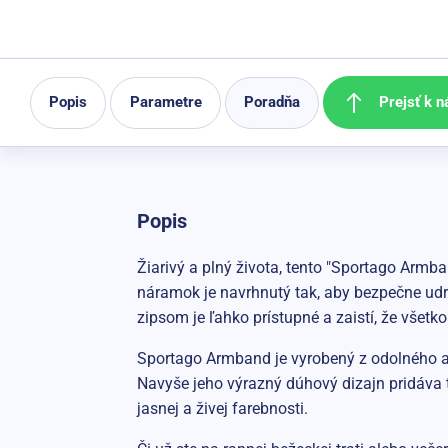
Prejsť k n
Popis
Parametre
Poradňa
Popis
Žiarivý a plný života, tento "Sportago Armb
náramok je navrhnutý tak, aby bezpečne udrž
zipsom je ľahko prístupné a zaistí, že všet
Sportago Armband je vyrobený z odolného a 
Navyše jeho výrazný dúhový dizajn pridáva 
jasnej a živej farebnosti.