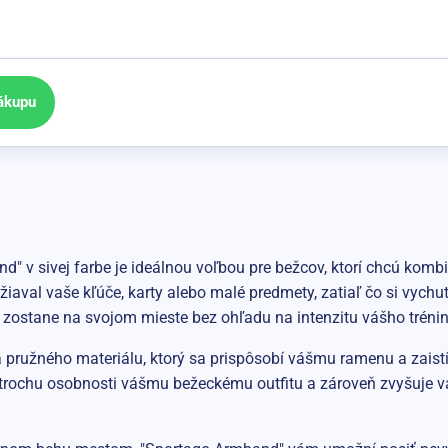
ákupu
and" v sivej farbe je ideálnou voľbou pre bežcov, ktorí chcú k
iaval vaše kľúče, karty alebo malé predmety, zatiaľ čo si vychu
ko zostane na svojom mieste bez ohľadu na intenzitu vášho tréni
pružného materiálu, ktorý sa prispôsobí vášmu ramenu a zaist
trochu osobnosti vášmu bežeckému outfitu a zároveň zvyšuje va