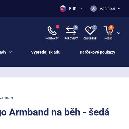
EUR
Váš účet
0
0
0
KONTAKTY
POROVNAŤ
OBĽÚBENÉ
KOŠÍK
ady
Výpredaj skladu
Darčekové poukazy
ód
: 10953
o Armband na běh - šedá