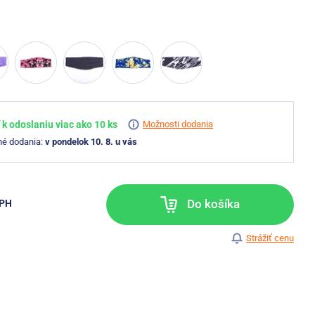
k odoslaniu viac ako 10 ks
Možnosti dodania
né dodania:
v pondelok 10. 8. u vás
Do košíka
DPH
Strážiť cenu