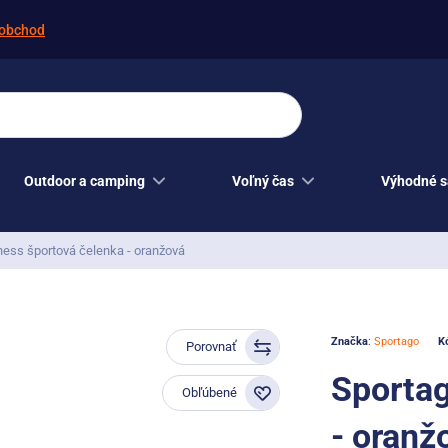
obchod
Outdoor a camping
Voľný čas
Výhodné s
ness športová čelenka - oranžová
Značka
:
Sportago
K
Porovnať
Sportag
Obľúbené
- oranž