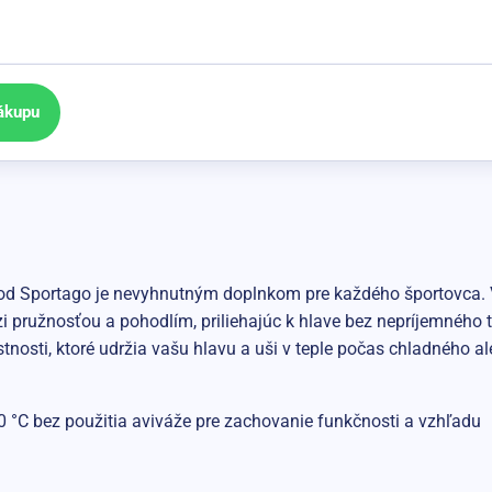
ákupu
od Sportago je nevyhnutným doplnkom pre každého športovca. 
 pružnosťou a pohodlím, priliehajúc k hlave bez nepríjemného tl
tnosti, ktoré udržia vašu hlavu a uši v teple počas chladného al
0 °C bez použitia aviváže pre zachovanie funkčnosti a vzhľadu