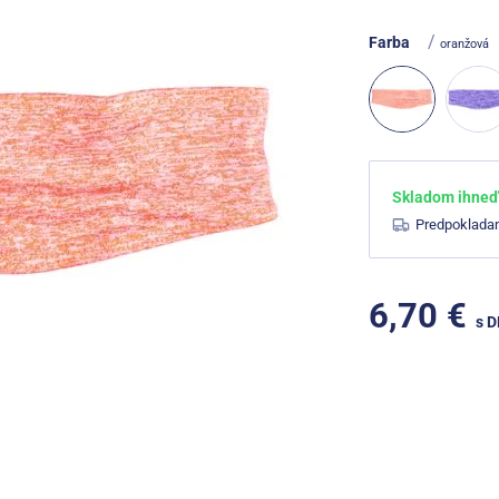
/
Farba
oranžová
Skladom ihneď 
Predpoklada
6,70 €
s 