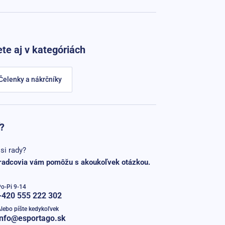
te aj v kategóriách
Čelenky a nákrčníky
?
si rady?
radcovia vám pomôžu s akoukoľvek otázkou.
o-Pi 9-14
+420 555 222 302
lebo píšte kedykoľvek
info@esportago.sk