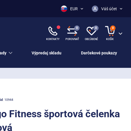
EUR
Váš účet
0
0
0
KONTAKTY
POROVNAŤ
OBĽÚBENÉ
KOŠÍK
ady
Výpredaj skladu
Darčekové poukazy
ód
: 10944
o Fitness športová čelenka
ová