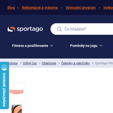
Blog
Reklamácie a vrátenie
Věrnostní program
Velko
Čo hľadáte?
Fitness a posilňovanie
Pomôcky na jogu
Domov
Voľný čas
Oblečenie
Čelenky a nákrčníky
Sportago Fit