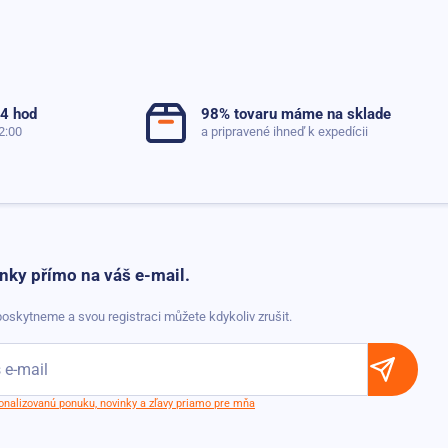
24 hod
98% tovaru máme na sklade
2:00
a pripravené ihneď k expedícii
nky přímo na váš e-mail.
oskytneme a svou registraci můžete kdykoliv zrušit.
sonalizovanú ponuku, novinky a zľavy priamo pre mňa