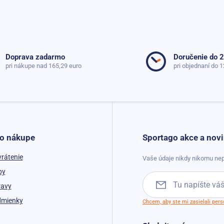
Doprava zadarmo
Doručenie do 
pri nákupe nad 165,29 euro
pri objednaní do 1
 o nákupe
Sportago akce a novi
vrátenie
Vaše údaje nikdy nikomu nep
by
ravy
dmienky
Chcem, aby ste mi zasielali per