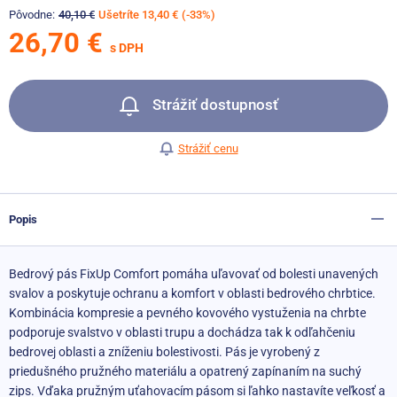
Pôvodne:
40,10 €
Ušetríte 13,40 €
(-33%)
26,70 €
s DPH
Strážiť dostupnosť
Strážiť cenu
Popis
Bedrový pás FixUp Comfort pomáha uľavovať od bolesti unavených
svalov a poskytuje ochranu a komfort v oblasti bedrového chrbtice.
Kombinácia kompresie a pevného kovového vystuženia na chrbte
podporuje svalstvo v oblasti trupu a dochádza tak k odľahčeniu
bedrovej oblasti a zníženiu bolestivosti. Pás je vyrobený z
priedušného pružného materiálu a opatrený zapínaním na suchý
zips. Vďaka pružným uťahovacím pásom si ľahko nastavíte veľkosť a