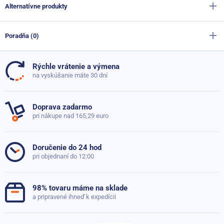
Alternatívne produkty
Výrobca
Sportago
Farba
modrá
,
čierna
Poradňa (0)
Kinesio tejp Sportago Regline, zelený, 5 cm x 5 m
Materiál
Kovová výstuž
,
Lycra
,
Polyester
Skladom
6,70 €
Rýchle vrátenie a výmena
4,00 €
Dĺžka
113 cm
Doteraz neboli pridané žiadne otázky. Pýtajte sa nás,
na vyskúšanie máte 30 dní
radi poradíme
Šírka
19.5 cm
Kinesio tejp Sportago Regline 3,8 cm
Skladom
Doprava zadarmo
4,90 €
Veľkosť
L
3,10 €
pri nákupe nad 165,29 euro
Položiť dotaz
Zapínanie
Suchý zips
Doručenie do 24 hod
Rozsah obvodu pasu
75 - 80 cm
pri objednaní do 12:00
Obvod od
75
Obvod do
80
98% tovaru máme na sklade
a pripravené ihneď k expedícii
Míra opory
Vysoká