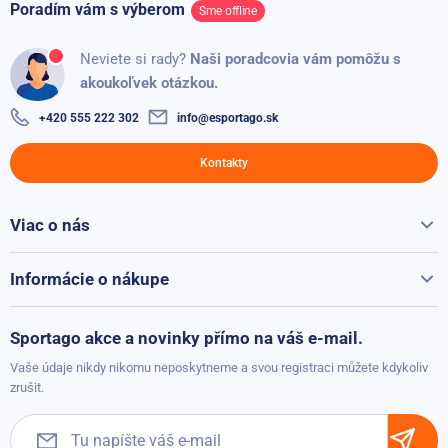
Poradím vám s výberom
Sme offline
Neviete si rady?
Naši poradcovia vám pomôžu s
akoukoľvek otázkou.
+420 555 222 302
info@esportago.sk
Kontakty
Viac o nás
Všetko o Sportago
Kontakty
Informácie o nákupe
Reklamácie a vrátenie
Možnosti platby
Sportago akce a novinky přímo na váš e-mail.
Možnosti dopravy
Vaše údaje nikdy nikomu neposkytneme a svou registraci můžete kdykoliv
Obchodné podmienky
zrušit.