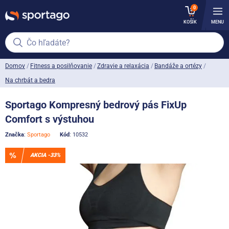
0
KOŠÍK
MENU
Čo hľadáte?
Domov
Fitness a posilňovanie
Zdravie a relaxácia
Bandáže a ortézy
Na chrbát a bedra
Sportago Kompresný bedrový pás FixUp
Comfort s výstuhou
Značka
:
Sportago
Kód
: 10532
AKCIA -33%