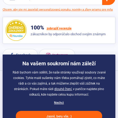
Chcem, aby ste mi zasielali personalizovanú ponuku, novinky a zľavy priamo pre mňa
100%
zobraziť recenzie
zákazníkov by odporúčalo obchod svojim známym
Facebook
Instagram
Na vašem soukromí nám záleží
Rádi bychom vám sdělili, že naše stránky využívají soubory zvané
cookies. Tyhle malé sušenky nám třeba pomáhají zjistit, co máte
Možnosti dopravy a platby:
rádi a co vás zajímá, a tak můžeme zlepšit váš zážitek na
stránkách. Pokud máte rádi
dlouhé čtení
, v patičce najdete plno
odkazů, kde najdete celou kupu informací.
Nechci
Jasně, beru vše. :)