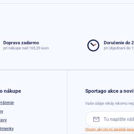
Doprava zadarmo
Doručenie do 
pri nákupe nad 165,29 euro
pri objednaní do 1
 o nákupe
Sportago akce a novi
vrátenie
Vaše údaje nikdy nikomu nep
by
ravy
dmienky
Chcem, aby ste mi zasielali per