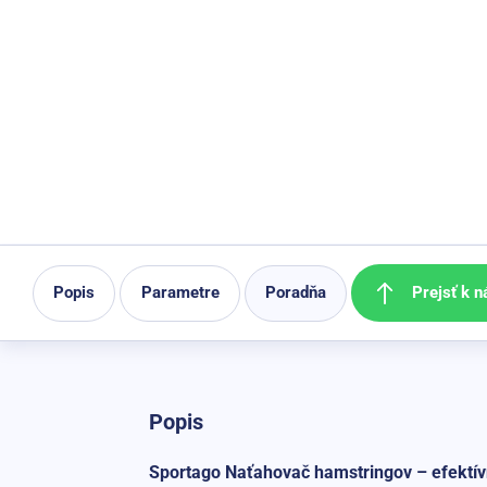
Prejsť k n
Popis
Parametre
Poradňa
Popis
Sportago Naťahovač hamstringov – efektív