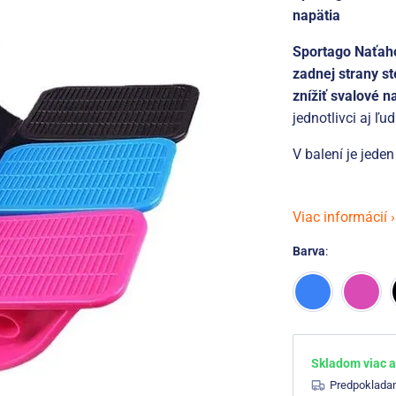
napätia
Sportago Naťah
zadnej strany st
znížiť svalové n
jednotlivci aj 
V balení je jeden
Viac informácií ›
Barva
:
Skladom viac a
Predpoklada