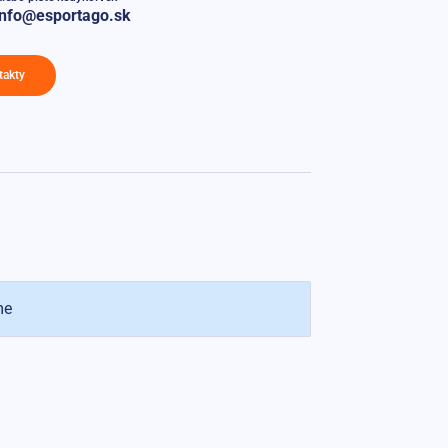
info@esportago.sk
takty
me