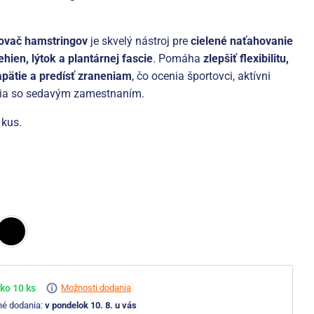
ovač hamstringov
je skvelý nástroj pre
cielené naťahovanie
ehien, lýtok a plantárnej fascie
. Pomáha
zlepšiť flexibilitu,
apätie a predísť zraneniam
, čo ocenia športovci, aktívni
ľudia so sedavým zamestnaním.
 kus.
ko 10 ks
Možnosti dodania
né dodania:
v pondelok 10. 8. u vás