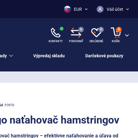
EUR
Váš účet
0
0
0
KONTAKTY
POROVNAŤ
OBĽÚBENÉ
KOŠÍK
ady
Výpredaj skladu
Darčekové poukazy
ód
: P3970
go naťahovač hamstringov
vač hamstringov – efektívne naťahovanie a úľava od