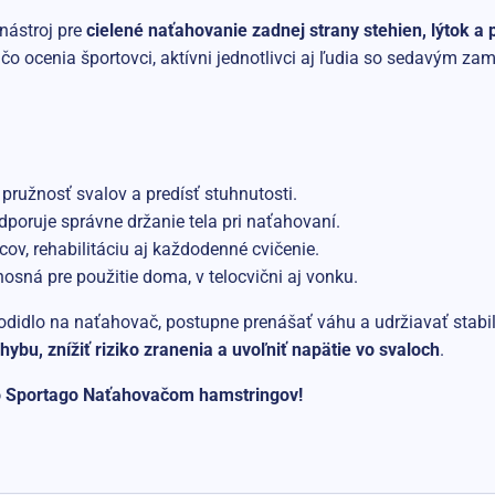
 nástroj pre
cielené naťahovanie zadnej strany stehien, lýtok a 
, čo ocenia športovci, aktívni jednotlivci aj ľudia so sedavým z
ružnosť svalov a predísť stuhnutosti.
poruje správne držanie tela pri naťahovaní.
ov, rehabilitáciu aj každodenné cvičenie.
sná pre použitie doma, v telocvični aj vonku.
hodidlo na naťahovač, postupne prenášať váhu a udržiavať stab
hybu, znížiť riziko zranenia a uvoľniť napätie vo svaloch
.
u so Sportago Naťahovačom hamstringov!