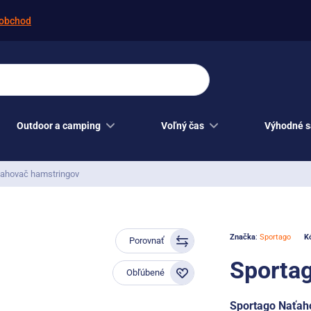
obchod
Outdoor a camping
Voľný čas
Výhodné s
ťahovač hamstringov
Značka
:
Sportago
K
Porovnať
Sporta
Obľúbené
Sportago Naťaho