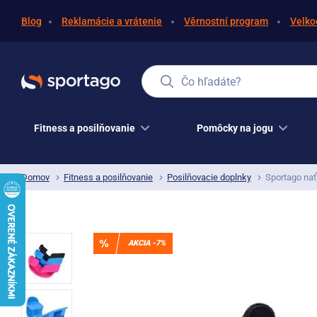
Blog
Reklamácie a vrátenie
Věrnostní program
Velko
Čo hľadáte?
Fitness a posilňovanie
Pomôcky na jogu
Domov
Fitness a posilňovanie
Posilňovacie doplnky
Sportago na
AKCIA -7%