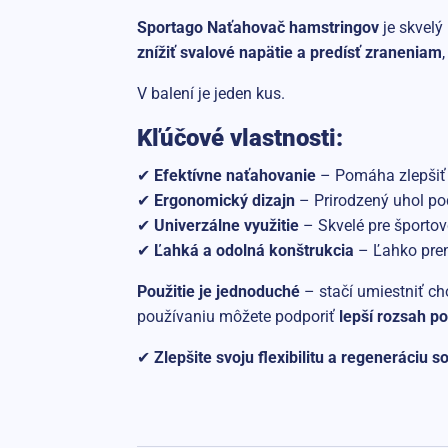
Sportago Naťahovač hamstringov
je skvelý
znížiť svalové napätie a predísť zraneniam
V balení je jeden kus.
Kľúčové vlastnosti:
✔
Efektívne naťahovanie
– Pomáha zlepšiť p
✔
Ergonomický dizajn
– Prirodzený uhol pod
✔
Univerzálne využitie
– Skvelé pre športovc
✔
Ľahká a odolná konštrukcia
– Ľahko preno
Použitie je jednoduché
– stačí umiestniť c
používaniu môžete podporiť
lepší rozsah po
✔
Zlepšite svoju flexibilitu a regeneráci