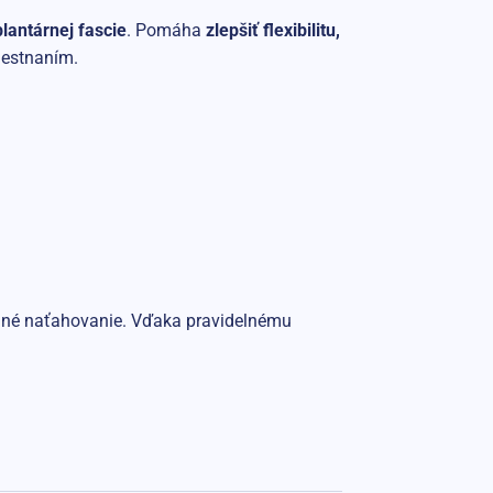
plantárnej fascie
. Pomáha
zlepšiť flexibilitu,
amestnaním.
ilné naťahovanie. Vďaka pravidelnému