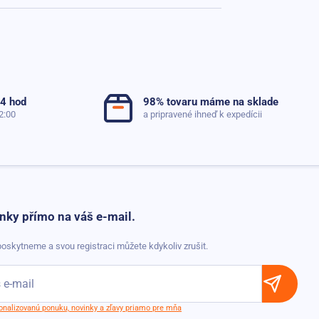
24 hod
98% tovaru máme na sklade
2:00
a pripravené ihneď k expedícii
nky přímo na váš e-mail.
oskytneme a svou registraci můžete kdykoliv zrušit.
sonalizovanú ponuku, novinky a zľavy priamo pre mňa