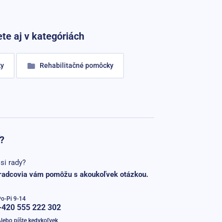
te aj v kategóriách
ky
Rehabilitačné pomôcky
?
si rady?
radcovia vám pomôžu s akoukoľvek otázkou.
o-Pi 9-14
+420 555 222 302
lebo píšte kedykoľvek