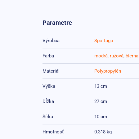
Parametre
Výrobca
Sportago
Farba
modrá
,
ružová
,
čierna
Materiál
Polypropylén
Výška
13 cm
Dĺžka
27 cm
Šírka
10 cm
Hmotnosť
0.318 kg