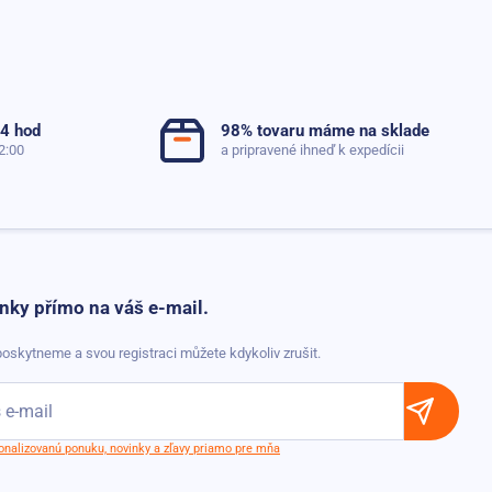
24 hod
98% tovaru máme na sklade
2:00
a pripravené ihneď k expedícii
nky přímo na váš e-mail.
oskytneme a svou registraci můžete kdykoliv zrušit.
sonalizovanú ponuku, novinky a zľavy priamo pre mňa