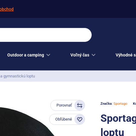
obchod
Outdoor a camping
Voľný čas
Výhodné s
na gymnastickú loptu
Značka
:
Sportago
K
Porovnať
Sportag
Obľúbené
loptu