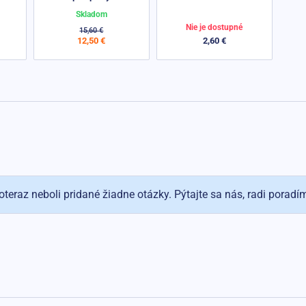
Skladom
Nie je dostupné
15,60 €
12,50 €
2,60 €
oteraz neboli pridané žiadne otázky. Pýtajte sa nás, radi poradí