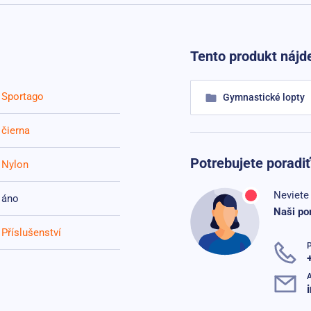
Tento produkt nájde
Sportago
Gymnastické lopty
čierna
Potrebujete poradiť
Nylon
Neviete 
áno
Naši po
Příslušenství
P
A