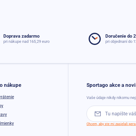
Doprava zadarmo
Doručenie do 
pri nákupe nad 165,29 euro
pri objednaní do 1
 o nákupe
Sportago akce a novi
vrátenie
Vaše údaje nikdy nikomu nep
by
ravy
dmienky
Chcem, aby ste mi zasielali per