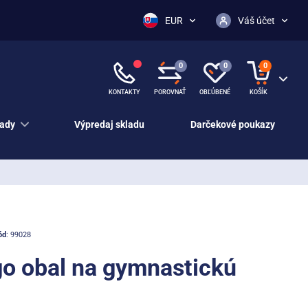
EUR
Váš účet
0
0
0
KONTAKTY
POROVNAŤ
OBĽÚBENÉ
KOŠÍK
ady
Výpredaj skladu
Darčekové poukazy
ód
: 99028
o obal na gymnastickú