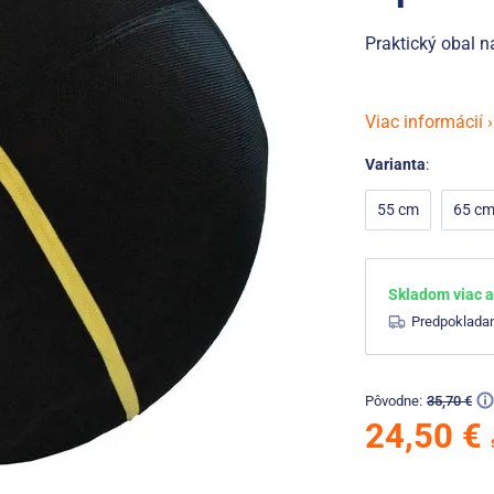
Praktický obal n
Viac informácií ›
Varianta
:
55 cm
65 c
Skladom viac a
Predpoklada
Pôvodne:
35,70 €
24,50 €