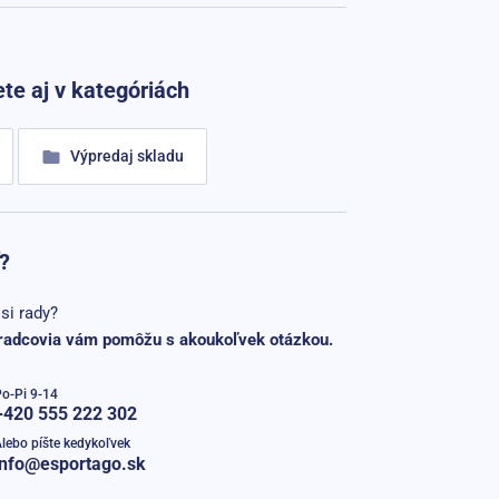
te aj v kategóriách
Výpredaj skladu
?
si rady?
radcovia vám pomôžu s akoukoľvek otázkou.
o-Pi 9-14
+420 555 222 302
lebo píšte kedykoľvek
info@esportago.sk