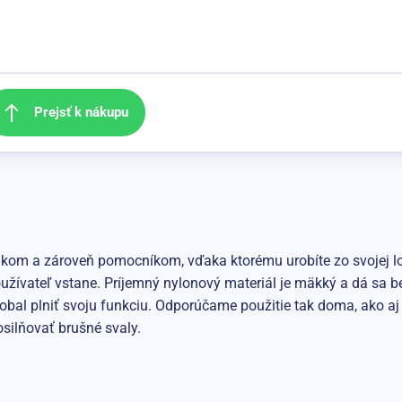
Prejsť k nákupu
kom a zároveň pomocníkom, vďaka ktorému urobíte zo svojej lopt
užívateľ vstane. Príjemný nylonový materiál je mäkký a dá sa be
bal plniť svoju funkciu. Odporúčame použitie tak doma, ako aj 
silňovať brušné svaly.