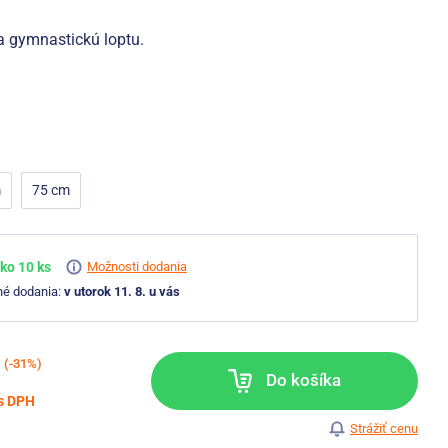
a gymnastickú loptu.
m
75 cm
ko 10 ks
Možnosti dodania
né dodania:
v utorok 11. 8. u vás
(-31%)
Do košíka
s DPH
Strážiť cenu