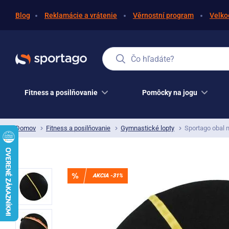
Blog
Reklamácie a vrátenie
Věrnostní program
Velko
Čo hľadáte?
Fitness a posilňovanie
Pomôcky na jogu
Domov
Fitness a posilňovanie
Gymnastické lopty
Sportago obal 
AKCIA -31%