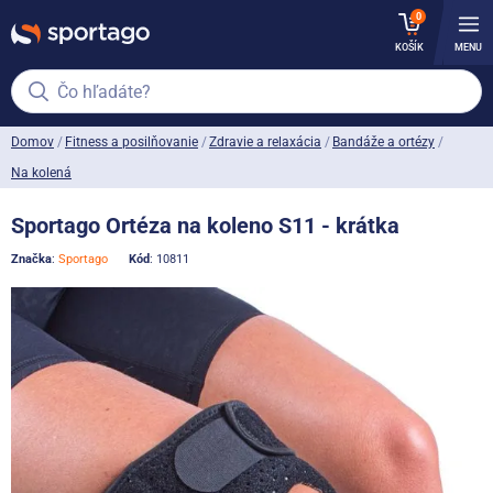
0
KOŠÍK
MENU
Čo hľadáte?
Domov
Fitness a posilňovanie
Zdravie a relaxácia
Bandáže a ortézy
Na kolená
Sportago Ortéza na koleno S11 - krátka
Značka
:
Sportago
Kód
: 10811