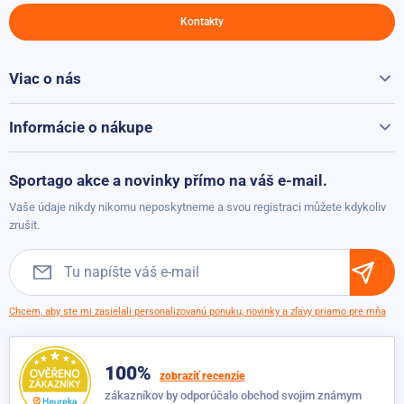
Kontakty
Viac o nás
Všetko o Sportago
Kontakty
Informácie o nákupe
Reklamácie a vrátenie
Možnosti platby
Sportago akce a novinky přímo na váš e-mail.
Možnosti dopravy
Vaše údaje nikdy nikomu neposkytneme a svou registraci můžete kdykoliv
Obchodné podmienky
zrušit.
Chcem, aby ste mi zasielali personalizovanú ponuku, novinky a zľavy priamo pre mňa
100%
zobraziť recenzie
zákazníkov by odporúčalo obchod svojim známym