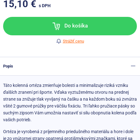
15,10 €
s DPH
Do košíka
Strážiť cenu
Popis
Táto kolenná ortéza zmierňuje bolesti a minimalizuje riziká vzniku
ďalších zranení pri športe. Vďaka vyztuženému otvoru na prednej
strane sa znižuje tlak vyvíjaný na čašku a na každom boku sú zvnútra
všité 2 gumové prúžky pre väčšiu fixáciu. Tri ľahko pružiace pásky so
suchým zipsom Vám umožnia nastaviť si silu obopnutia kolena podľa
vašich potrieb.
Ortéza je vyrobená z príjemného priedušného materiálu a hore i dole
je zo vnútornej strany opatrená protišmykovými značkami, ktoré sa