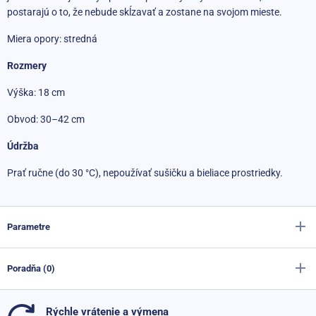
postarajú o to, že nebude skĺzavať a zostane na svojom mieste.
Miera opory: stredná
Rozmery
Výška: 18 cm
Obvod: 30–42 cm
Údržba
Prať ručne (do 30 °C), nepoužívať sušičku a bieliace prostriedky.
Parametre
Poradňa (0)
Výrobca
Sportago
Farba
čierna
Rýchle vrátenie a výmena