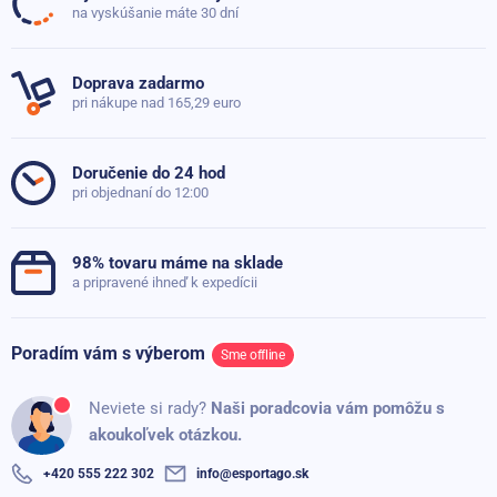
Doteraz neboli pridané žiadne otázky. Pýtajte sa nás,
na vyskúšanie máte 30 dní
Materiál
Lycra
,
Polyester
,
Silikón
radi poradíme
Výška
18 cm
Doprava zadarmo
pri nákupe nad 165,29 euro
Obvod
30 - 42 cm
Položiť dotaz
Hmotnosť
0.143 kg
Doručenie do 24 hod
pri objednaní do 12:00
Veľkosť
Univerzálná
Zapínanie
Suchý zips
98% tovaru máme na sklade
Obvod od
30
a pripravené ihneď k expedícii
Obvod do
42
Poradím vám s výberom
Sme offline
Míra opory
Nízka
,
Stredný
Neviete si rady?
Naši poradcovia vám pomôžu s
akoukoľvek otázkou.
+420 555 222 302
info@esportago.sk