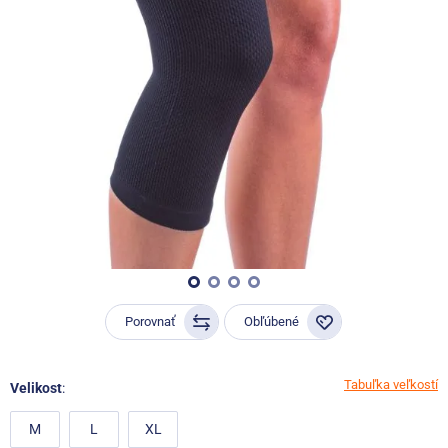
Porovnať
Obľúbené
Tabuľka veľkostí
Velikost
:
M
L
XL