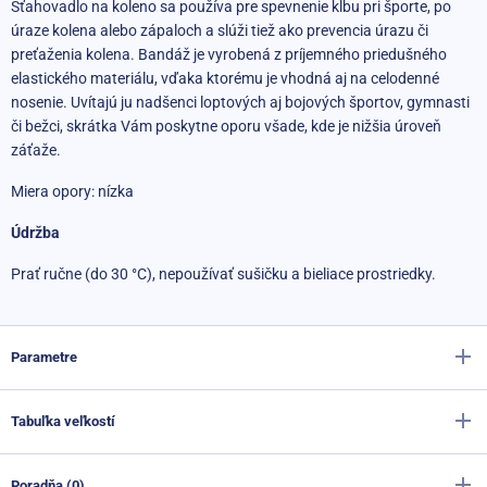
Sťahovadlo na koleno sa používa pre spevnenie kĺbu pri športe, po
úraze kolena alebo zápaloch a slúži tiež ako prevencia úrazu či
preťaženia kolena. Bandáž je vyrobená z príjemného priedušného
elastického materiálu, vďaka ktorému je vhodná aj na celodenné
nosenie. Uvítajú ju nadšenci loptových aj bojových športov, gymnasti
či bežci, skrátka Vám poskytne oporu všade, kde je nižšia úroveň
záťaže.
Miera opory: nízka
Údržba
Prať ručne (do 30 °C), nepoužívať sušičku a bieliace prostriedky.
Parametre
Tabuľka veľkostí
Výrobca
Sportago
Farba
čierna
Poradňa (0)