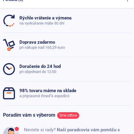
Rozmery
Materiál
Latex
,
Nylon
,
Polyester
Variant M
Rýchle vrátenie a výmena
Hmotnosť
0.15 kg
Doteraz neboli pridané žiadne otázky. Pýtajte sa nás,
Výška: 26 cm
na vyskúšanie máte 30 dní
radi poradíme
Veľkosť
L
,
M
,
XL
Obvod: 30 - 34 cm v nenatiahnutom stave, 44 - 52 cm pri natiahnutí
Doprava zadarmo
Sada
2 ks
Variant L
pri nákupe nad 165,29 euro
Položiť dotaz
Míra opory
Nízka
Výška 27,5 cm
Doručenie do 24 hod
Obvod: 32 - 36 cm v nenatiahnutom stave, 50 - 58 cm pri natiahnutí
pri objednaní do 12:00
Variant XL
98% tovaru máme na sklade
Výška: 28,5 cm
a pripravené ihneď k expedícii
Obvod: 34 - 38 cm v nenatiahnutom stave, 56 - 62 cm pri natiahnutí
Poradím vám s výberom
Sme offline
Neviete si rady?
Naši poradcovia vám pomôžu s