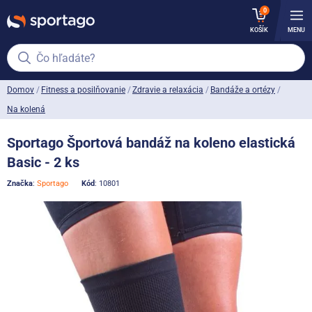
0
KOŠÍK
MENU
Čo hľadáte?
Domov
Fitness a posilňovanie
Zdravie a relaxácia
Bandáže a ortézy
Na kolená
Sportago Športová bandáž na koleno elastická
Basic - 2 ks
Značka
:
Sportago
Kód
: 10801