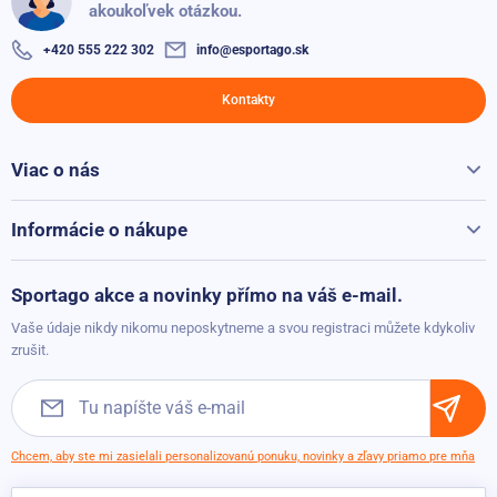
akoukoľvek otázkou.
+420 555 222 302
info@esportago.sk
Kontakty
Viac o nás
Všetko o Sportago
Kontakty
Informácie o nákupe
Reklamácie a vrátenie
Možnosti platby
Sportago akce a novinky přímo na váš e-mail.
Možnosti dopravy
Vaše údaje nikdy nikomu neposkytneme a svou registraci můžete kdykoliv
Obchodné podmienky
zrušit.
Chcem, aby ste mi zasielali personalizovanú ponuku, novinky a zľavy priamo pre mňa