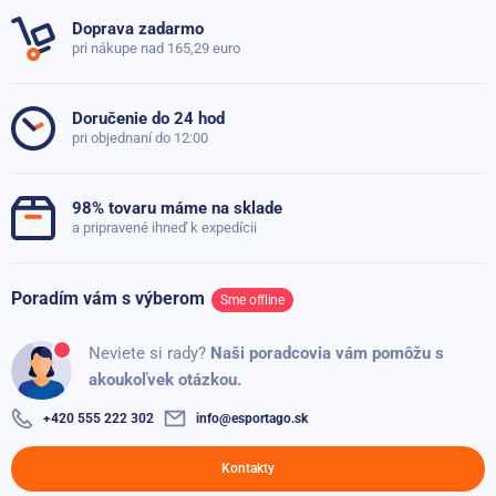
Výška
42 cm
Doprava zadarmo
pri nákupe nad 165,29 euro
Šírka
19 cm
Položiť dotaz
Hrúbka
45 mm
Doručenie do 24 hod
pri objednaní do 12:00
Hmotnosť
0.4 kg
98% tovaru máme na sklade
a pripravené ihneď k expedícii
Poradím vám s výberom
Sme offline
Neviete si rady?
Naši poradcovia vám pomôžu s
akoukoľvek otázkou.
+420 555 222 302
info@esportago.sk
Kontakty