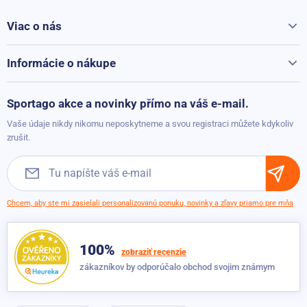
Viac o nás
Všetko o Sportago
Kontakty
Informácie o nákupe
Reklamácie a vrátenie
Možnosti platby
Sportago akce a novinky přímo na váš e-mail.
Možnosti dopravy
Vaše údaje nikdy nikomu neposkytneme a svou registraci můžete kdykoliv
Obchodné podmienky
zrušit.
Chcem, aby ste mi zasielali personalizovanú ponuku, novinky a zľavy priamo pre mňa
100%
zobraziť recenzie
zákazníkov by odporúčalo obchod svojim známym