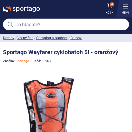
0
KOŠÍK
MENU
Čo hľadáte?
Domov
Voľný čas
Camping a outdoor
Batohy
Sportago Wayfarer cyklobatoh 5l - oranžový
Značka
:
Sportago
Kód
: 10963