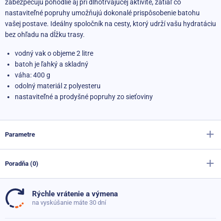
zabezpečujú pohodlie aj pri dlhotrvajúcej aktivite, zatiaľ čo
nastaviteľné popruhy umožňujú dokonalé prispôsobenie batohu
vašej postave. Ideálny spoločník na cesty, ktorý udrží vašu hydratáciu
bez ohľadu na dĺžku trasy.
vodný vak o objeme 2 litre
batoh je ľahký a skladný
váha: 400 g
odolný materiál z polyesteru
nastaviteľné a prodyšné popruhy zo sieťoviny
Parametre
Poradňa (0)
Výrobca
Sportago
Farba
oranžová
Rýchle vrátenie a výmena
Doteraz neboli pridané žiadne otázky. Pýtajte sa nás,
na vyskúšanie máte 30 dní
Materiál
Polyester
radi poradíme