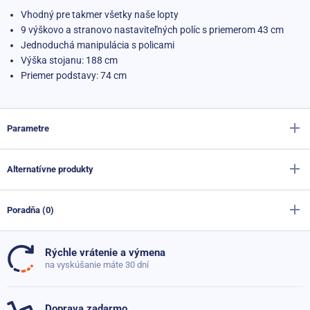
Vhodný pre takmer všetky naše lopty
9 výškovo a stranovo nastaviteľných políc s priemerom 43 cm
Jednoduchá manipulácia s policami
Výška stojanu: 188 cm
Priemer podstavy: 74 cm
Parametre
Alternatívne produkty
Výrobca
Sportago
Materiál
Oceľ
Poradňa (0)
Sportago obal na gymnastickú loptu
Výška
188 cm
Skladom
35,70 €
Rýchle vrátenie a výmena
24,50 €
Hmotnosť
5.2 kg
Doteraz neboli pridané žiadne otázky. Pýtajte sa nás,
na vyskúšanie máte 30 dní
radi poradíme
Počet polic
9
Pumpička na lopty Sportago Air
2,20 €
Skladom
Doprava zadarmo