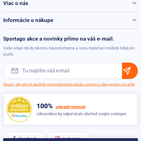
Viac o nás
Všetko o Sportago
Kontakty
Informácie o nákupe
Reklamácie a vrátenie
Možnosti platby
Sportago akce a novinky přímo na váš e-mail.
Možnosti dopravy
Vaše údaje nikdy nikomu neposkytneme a svou registraci můžete kdykoliv
Obchodné podmienky
zrušit.
Chcem, aby ste mi zasielali personalizovanú ponuku, novinky a zľavy priamo pre mňa
100%
zobraziť recenzie
zákazníkov by odporúčalo obchod svojim známym
Facebook
Instagram