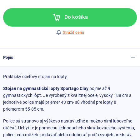
Do košíka
Strážiť cenu
Popis
Praktický oceľový stojan na lopty.
Stojan na gymnastické lopty Sportago Clay
pojme až 9
gymnastických lôpt. Je vyrobený z kvalitnej ocele, vysoký 188 cm a
jednotlivé police majú priemer 43 cm- sú vhodné pre lopty s
priemerom 55-85 cm.
Police sú stranovo aj výškovo nastaviteľné a možno nimi ľubovoľne
otáčať. Uchytíte je pomocou jednoduchého skrutkovacieho systému,
police teda môžete pridávať alebo odoberať podľa svojich predstáv.