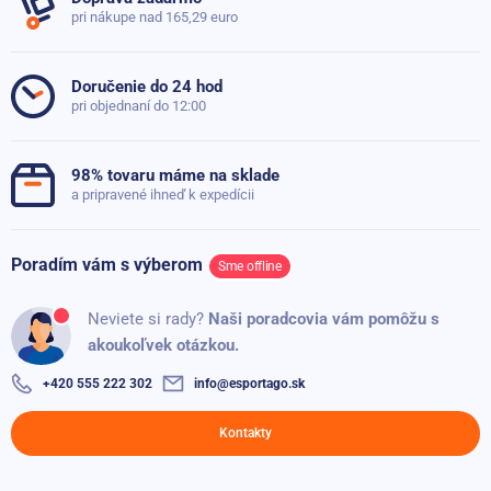
Průměr police
43 cm
pri nákupe nad 165,29 euro
Položiť dotaz
Typ produktu
Příslušenství
Sportago obal na gymnastický míč ze semiše
35,70 €
Skladom
Doručenie do 24 hod
pri objednaní do 12:00
Fitlopta Sportago Anti-Burst 85 cm, vrátanie pumpičky
Skladom
18,30 €
98% tovaru máme na sklade
15,60 €
a pripravené ihneď k expedícii
Poradím vám s výberom
Sme offline
Neviete si rady?
Naši poradcovia vám pomôžu s
akoukoľvek otázkou.
+420 555 222 302
info@esportago.sk
Kontakty