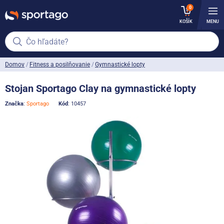
0
KOŠÍK
MENU
Čo hľadáte?
Domov
Fitness a posilňovanie
Gymnastické lopty
Stojan Sportago Clay na gymnastické lopty
Značka
:
Sportago
Kód
: 10457