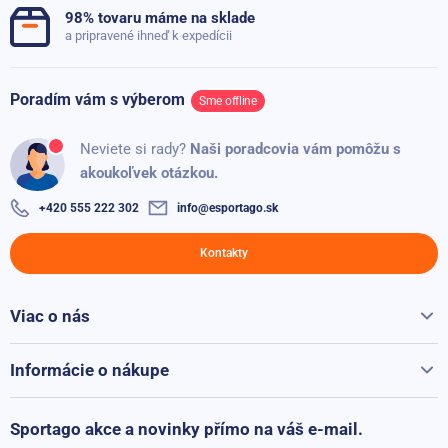
98% tovaru máme na sklade
a pripravené ihneď k expedícii
Poradím vám s výberom
Sme offline
Neviete si rady?
Naši poradcovia vám pomôžu s
akoukoľvek otázkou.
+420 555 222 302
info@esportago.sk
Kontakty
Viac o nás
Všetko o Sportago
Kontakty
Informácie o nákupe
Reklamácie a vrátenie
Možnosti platby
Sportago akce a novinky přímo na váš e-mail.
Možnosti dopravy