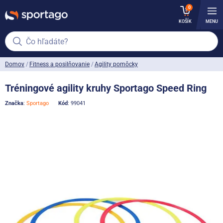
0
KOŠÍK
MENU
Čo hľadáte?
Domov
Fitness a posilňovanie
Agility pomôcky
Tréningové agility kruhy Sportago Speed Ring
Značka
:
Sportago
Kód
: 99041