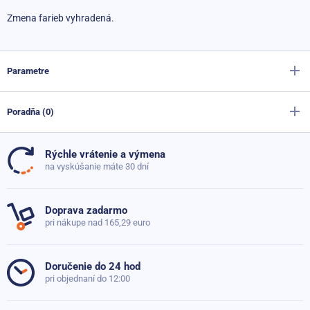
Zmena farieb vyhradená.
Parametre
Poradňa (0)
Výrobca
Sportago
Hmotnosť
0,1 - 0,2 kg
Rýchle vrátenie a výmena
Doteraz neboli pridané žiadne otázky. Pýtajte sa nás,
na vyskúšanie máte 30 dní
radi poradíme
Doprava zadarmo
pri nákupe nad 165,29 euro
Položiť dotaz
Doručenie do 24 hod
pri objednaní do 12:00