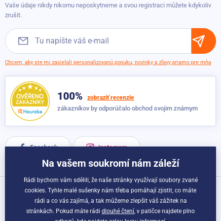
Vaše údaje nikdy nikomu neposkytneme a svou registraci můžete kdykoliv
Obchodné podmienky
zrušit.
Chcem, aby ste mi zasielali personalizovanú ponuku, novinky a zľavy priamo pre mňa
100%
zobraziť recenzie
zákazníkov by odporúčalo obchod svojim známym
Facebook
Instagram
Na vašem soukromí nám záleží
Rádi bychom vám sdělili, že naše stránky využívají soubory zvané
cookies. Tyhle malé sušenky nám třeba pomáhají zjistit, co máte
Možnosti dopravy a platby:
rádi a co vás zajímá, a tak můžeme zlepšit váš zážitek na
stránkách. Pokud máte rádi
dlouhé čtení
, v patičce najdete plno