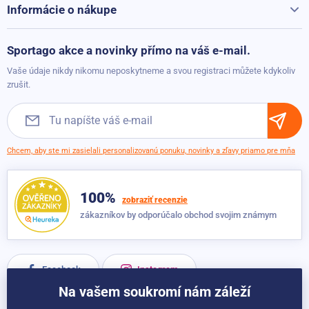
Skladom
131,50 €
Kontakty
Informácie o nákupe
93,30 €
Reklamácie a vrátenie
Možnosti platby
Sportago akce a novinky přímo na váš e-mail.
Balančná masážna podložka Sportago Spongy
Možnosti dopravy
Skladom
26,70 €
Vaše údaje nikdy nikomu neposkytneme a svou registraci můžete kdykoliv
17,80 €
Obchodné podmienky
zrušit.
Posilovač brušných svalov Sportago Ab Booster Easy
Skladom
124,60 €
84,40 €
Chcem, aby ste mi zasielali personalizovanú ponuku, novinky a zľavy priamo pre mňa
Sportago Twist Stepper
100%
zobraziť recenzie
Skladom
129,00 €
75,40 €
zákazníkov by odporúčalo obchod svojim známym
Facebook
Instagram
Na vašem soukromí nám záleží