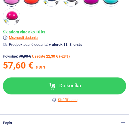
Skladom viac ako 10 ks
Možnosti dodania
Predpokladané dodania:
v utorok 11. 8. u vás
Pôvodne:
79,90 €
Ušetríte 22,30 €
(-28%)
57,60 €
s DPH
Do košíka
Strážiť cenu
Popis