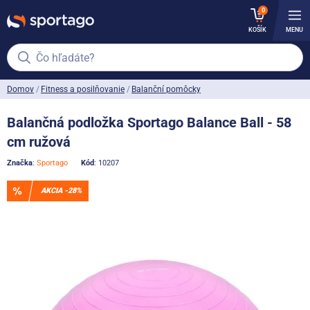
0
KOŠÍK
MENU
Čo hľadáte?
Domov
Fitness a posilňovanie
Balanční pomôcky
Balančná podložka Sportago Balance Ball - 58
cm ružová
Značka
:
Sportago
Kód
: 10207
AKCIA -28%