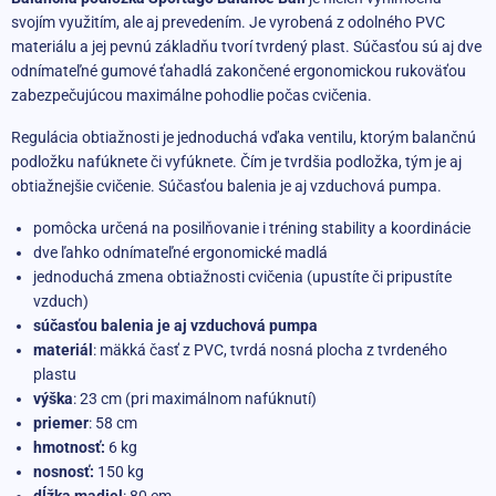
svojím využitím, ale aj prevedením. Je vyrobená z odolného PVC
materiálu a jej pevnú základňu tvorí tvrdený plast. Súčasťou sú aj dve
odnímateľné gumové ťahadlá zakončené ergonomickou rukoväťou
zabezpečujúcou maximálne pohodlie počas cvičenia.
Regulácia obtiažnosti je jednoduchá vďaka ventilu, ktorým balančnú
podložku nafúknete či vyfúknete. Čím je tvrdšia podložka, tým je aj
obtiažnejšie cvičenie. Súčasťou balenia je aj vzduchová pumpa.
pomôcka určená na posilňovanie i tréning stability a koordinácie
dve ľahko odnímateľné ergonomické madlá
jednoduchá zmena obtiažnosti cvičenia (upustíte či pripustíte
vzduch)
súčasťou balenia je aj vzduchová pumpa
materiál
: mäkká časť z PVC, tvrdá nosná plocha z tvrdeného
plastu
výška
: 23 cm (pri maximálnom nafúknutí)
priemer
: 58 cm
hmotnosť:
6 kg
nosnosť:
150 kg