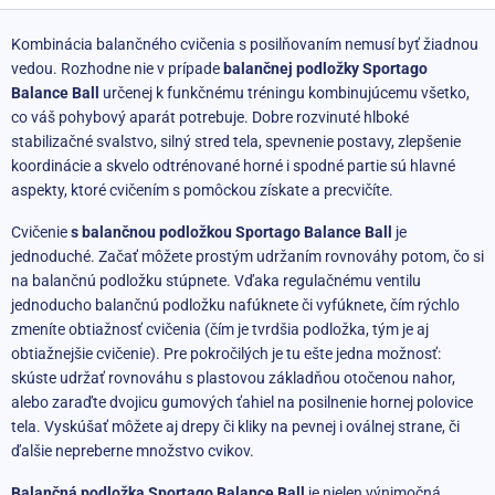
Kombinácia balančného cvičenia s posilňovaním nemusí byť žiadnou
vedou. Rozhodne nie v prípade
balančnej podložky Sportago
Balance Ball
určenej k funkčnému tréningu kombinujúcemu všetko,
co váš pohybový aparát potrebuje. Dobre rozvinuté hlboké
stabilizačné svalstvo, silný stred tela, spevnenie postavy, zlepšenie
koordinácie a skvelo odtrénované horné i spodné partie sú hlavné
aspekty, ktoré cvičením s pomôckou získate a precvičíte.
Cvičenie
s balančnou podložkou Sportago Balance Ball
je
jednoduché. Začať môžete prostým udržaním rovnováhy potom, čo si
na balančnú podložku stúpnete. Vďaka regulačnému ventilu
jednoducho balančnú podložku nafúknete či vyfúknete, čím rýchlo
zmeníte obtiažnosť cvičenia (čím je tvrdšia podložka, tým je aj
obtiažnejšie cvičenie). Pre pokročilých je tu ešte jedna možnosť:
skúste udržať rovnováhu s plastovou základňou otočenou nahor,
alebo zaraďte dvojicu gumových ťahiel na posilnenie hornej polovice
tela. Vyskúšať môžete aj drepy či kliky na pevnej i oválnej strane, či
ďalšie nepreberne množstvo cvikov.
Balančná podložka Sportago Balance Ball
je nielen výnimočná