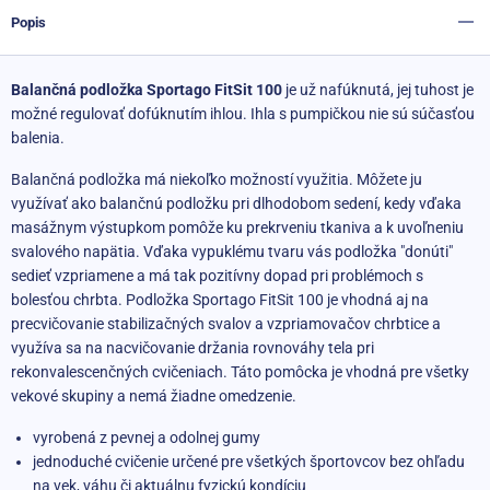
Popis
Balančná podložka Sportago FitSit 100
je už nafúknutá, jej tuhost je
možné regulovať dofúknutím ihlou. Ihla s pumpičkou nie sú súčasťou
balenia.
Balančná podložka má niekoľko možností využitia. Môžete ju
využívať ako balančnú podložku pri dlhodobom sedení, kedy vďaka
masážnym výstupkom pomôže ku prekrveniu tkaniva a k uvoľneniu
svalového napätia. Vďaka vypuklému tvaru vás podložka "donúti"
sedieť vzpriamene a má tak pozitívny dopad pri problémoch s
bolesťou chrbta. Podložka Sportago FitSit 100 je vhodná aj na
precvičovanie stabilizačných svalov a vzpriamovačov chrbtice a
využíva sa na nacvičovanie držania rovnováhy tela pri
rekonvalescenčných cvičeniach. Táto pomôcka je vhodná pre všetky
vekové skupiny a nemá žiadne omedzenie.
vyrobená z pevnej a odolnej gumy
jednoduché cvičenie určené pre všetkých športovcov bez ohľadu
na vek, váhu či aktuálnu fyzickú kondíciu