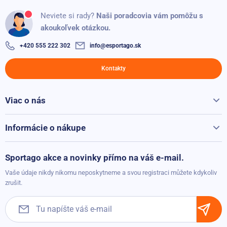
Penová balančná podložka Sportago Skim 48x38x6 cm
Neviete si rady?
Naši poradcovia vám pomôžu s
Skladom
32,10 €
akoukoľvek otázkou.
Pridané: 12.06.2023
31,20 €
+420 555 222 302
info@esportago.sk
Overený zákazník
100%
Sportago Twist Stepper
Kontakty
Skladom
129,00 €
75,40 €
Výhodná cena
Viac o nás
Pridané: 07.10.2020
Yoga valec Sportago Spiller, zelený
Všetko o Sportago
Skladom
22,30 €
Kontakty
Informácie o nákupe
13,30 €
Reklamácie a vrátenie
Možnosti platby
Sportago akce a novinky přímo na váš e-mail.
Možnosti dopravy
Vaše údaje nikdy nikomu neposkytneme a svou registraci můžete kdykoliv
Obchodné podmienky
zrušit.