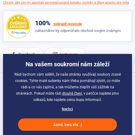
Chcem, aby ste mi zasielali personalizovanú ponuku, novinky a zľavy priamo pre mňa
100%
zobraziť recenzie
zákazníkov by odporúčalo obchod svojim známym
Facebook
Instagram
Na vašem soukromí nám záleží
Rádi bychom vám sdělili, že naše stránky využívají soubory zvané
cookies. Tyhle malé sušenky nám třeba pomáhají zjistit, co máte
Možnosti dopravy a platby:
rádi a co vás zajímá, a tak můžeme zlepšit váš zážitek na
stránkách. Pokud máte rádi
dlouhé čtení
, v patičce najdete plno
odkazů, kde najdete celou kupu informací.
Nechci
Jasně, beru vše. :)
© Esportago.sk. Webdesign
Litvanyi.sk
| E-shop vytvorila
simplia.cz