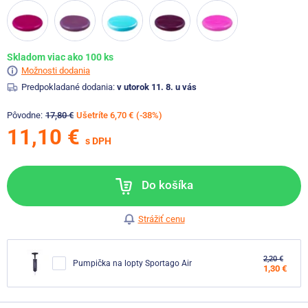
Skladom viac ako 100 ks
Možnosti dodania
Predpokladané dodania:
v utorok 11. 8. u vás
Pôvodne:
17,80 €
Ušetríte 6,70 €
(-38%)
11,10 €
s DPH
Do košíka
Strážiť cenu
2,20 €
Pumpička na lopty Sportago Air
1,30 €