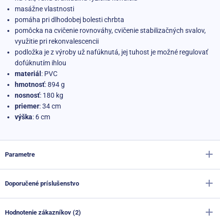
masážne vlastnosti
pomáha pri dlhodobej bolesti chrbta
pomôcka na cvičenie rovnováhy, cvičenie stabilizačných svalov,
využitie pri rekonvalescencii
podložka je z výroby už nafúknutá, jej tuhost je možné regulovať
dofúknutím ihlou
materiál
: PVC
hmotnosť
: 894 g
nosnosť
: 180 kg
priemer
: 34 cm
výška
: 6 cm
Parametre
Doporučené príslušenstvo
Výrobca
Sportago
Farba
zelená
Hodnotenie zákazníkov (2)