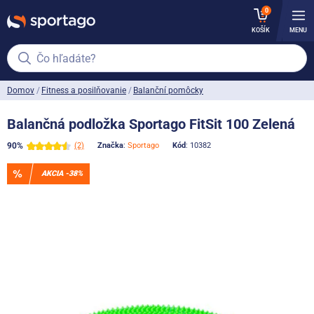
0
KOŠÍK
MENU
Čo hľadáte?
Domov
Fitness a posilňovanie
Balanční pomôcky
Balančná podložka Sportago FitSit 100 Zelená
90%
(2)
Značka
:
Sportago
Kód
: 10382
AKCIA -38%