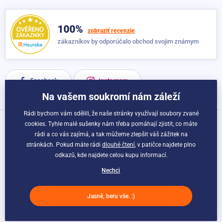
Vak na jogovú podložku Sportago Azték
Nie je dostupné
22,30 €
15,60 €
100%
zobraziť recenzie
zákazníkov by odporúčalo obchod svojim známym
Facebook
Instagram
Na vašem soukromí nám záleží
Rádi bychom vám sdělili, že naše stránky využívají soubory zvané
cookies. Tyhle malé sušenky nám třeba pomáhají zjistit, co máte
Možnosti dopravy a platby:
rádi a co vás zajímá, a tak můžeme zlepšit váš zážitek na
stránkách. Pokud máte rádi
dlouhé čtení
, v patičce najdete plno
odkazů, kde najdete celou kupu informací.
Nechci
Jasně, beru vše. :)
© Esportago.sk. Webdesign
Litvanyi.sk
| E-shop vytvorila
simplia.cz