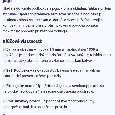
jogu
Hľadáte dokonalú podložku na jogu, ktorá je
skladná, ľahká a pritom
stabilná
?
Sportago prémiová semišová skladacia podložka
je
ideálnou voľbou na cestovanie i domáce cvičenie. Vďaka svojim
kompaktným rozmerom a protišmykovému povrchu ponúka
maximálne pohodlie pri každom tréningu.
Kľúčové vlastnosti:
✅
Ľahká a skladná
– Hrúbka
1,5 mm
a hmotnosť iba
1350 g
umožňuje jednoduché zloženie do formátu A4. Môžete ju ľahko zbaliť
do kufra, tašky alebo batohu a vziať so sebou kamkoľvek.
✅
2v1: Podložka + vak -
súčasťou balenia je elegantný vak na
jednoduchý prenos zloženej podložky
✅
Ekologické materiály
–
Prírodná guma a semišový povrch
sú
netoxické, recyklovateľné a šetrné k životnému prostrediu.
✅
Protišmykový povrch
– Spodná vrstva z prírodnej gumy
zabezpečuje stabilitu na každom povrchu.