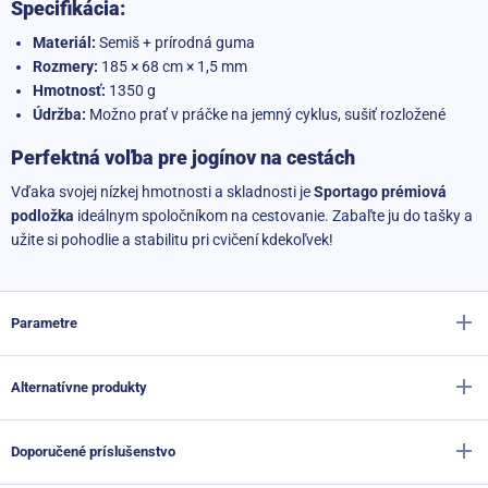
Špecifikácia:
Materiál:
Semiš + prírodná guma
Rozmery:
185 × 68 cm × 1,5 mm
Hmotnosť:
1350 g
Ú
držba:
Možno prať v práčke na jemný cyklus, sušiť rozložené
Perfektná voľba pre jogínov na cestách
Vďaka svojej nízkej hmotnosti a skladnosti je
Sportago prémiová
podložka
ideálnym spoločníkom na cestovanie. Zabaľte ju do tašky a
užite si pohodlie a stabilitu pri cvičení kdekoľvek!
Parametre
Alternatívne produkty
Výrobca
Sportago
Materiál
Kaučuk + semišová koža
Doporučené príslušenstvo
Dizajnová TPE podložka na jogu Sportago s mikrovláknom
Dĺžka
185 cm