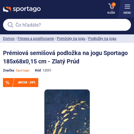
0
KOŠÍK
MENU
Čo hľadáte?
Domov
Fitness a posilňovanie
Pomôcky na jogu
Podložky na jogu
Prémiová semišová podložka na jogu Sportago
185x68x0,15 cm - Zlatý Prúd
Značka
:
Sportago
Kód
: 12051
AKCIA -34%