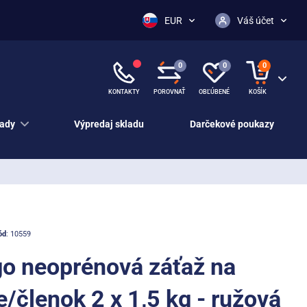
EUR
Váš účet
0
0
0
KONTAKTY
POROVNAŤ
OBĽÚBENÉ
KOŠÍK
ady
Výpredaj skladu
Darčekové poukazy
ód
: 10559
o neoprénová záťaž na
e/členok 2 x 1,5 kg - ružová