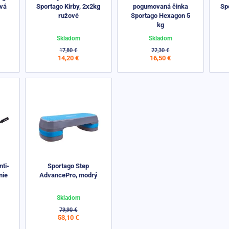
ová
Sportago Kirby, 2x2kg
pogumovaná činka
Sp
ružové
Sportago Hexagon 5
kg
Skladom
Skladom
17,80 €
22,30 €
14,20 €
16,50 €
nti-
Sportago Step
nie
AdvancePro, modrý
Skladom
79,90 €
53,10 €