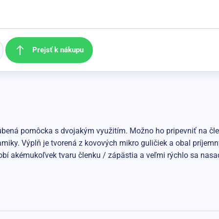
Prejsť k nákupu
bená pomôcka s dvojakým využitím. Možno ho pripevniť na členo
namiky. Výplň je tvorená z kovových mikro guličiek a obal príjem
obí akémukoľvek tvaru členku / zápästia a veľmi rýchlo sa nasa