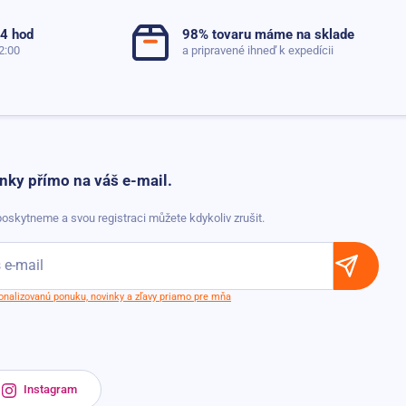
24 hod
98% tovaru máme na sklade
2:00
a pripravené ihneď k expedícii
nky přímo na váš e-mail.
oskytneme a svou registraci můžete kdykoliv zrušit.
sonalizovanú ponuku, novinky a zľavy priamo pre mňa
Instagram