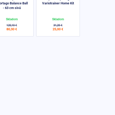
ortago Balance Ball
Variotrainer Home Kit
- 63 cm sivá
Skladom
Skladom
120,10 €
31,20 €
80,30 €
25,00 €