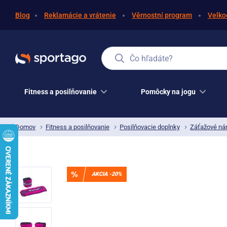
Blog
Reklamácie a vrátenie
Věrnostní program
Velko
Čo hľadáte?
Fitness a posilňovanie
Pomôcky na jogu
Domov
Fitness a posilňovanie
Posilňovacie doplnky
Záťažové ná
AKCIA -20%