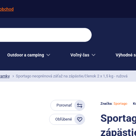
obchod
Outdoor a camping
Voľný čas
Výhodné s
ramky
Sportago neoprénová záťaž na zápästie/členok 2 x 1,5 kg - ružová
Značka
:
Sportago
K
Porovnať
Sportag
Obľúbené
zápästi