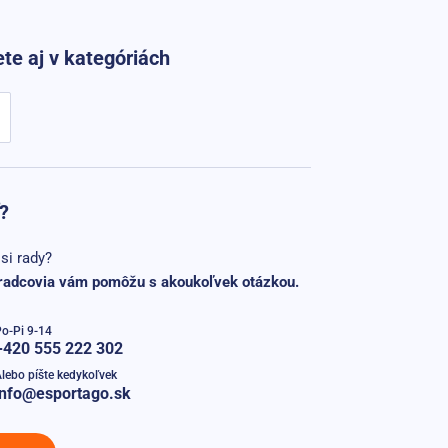
te aj v kategóriách
?
si rady?
radcovia vám pomôžu s akoukoľvek otázkou.
o-Pi 9-14
+420 555 222 302
lebo píšte kedykoľvek
info@esportago.sk