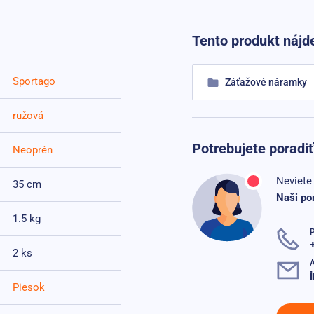
Tento produkt nájde
Sportago
Záťažové náramky
ružová
Potrebujete poradiť
Neoprén
Neviete 
35 cm
Naši po
1.5 kg
P
2 ks
A
Piesok