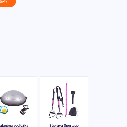
takty
alančná podložka
Súprava Sportago