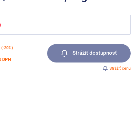
é
(-20%)
Strážiť dostupnosť
s DPH
Strážiť cenu