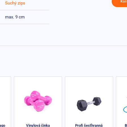
Kon
Suchý zips
max. 9 cm
ago
Vinylová činka
Profi šesťhranná
B