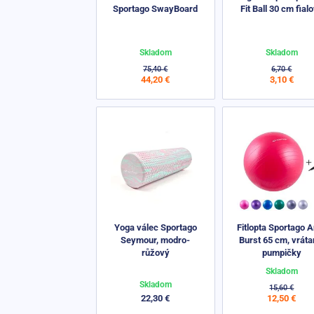
Sportago SwayBoard
Fit Ball 30 cm fial
Skladom
Skladom
75,40 €
6,70 €
44,20 €
3,10 €
Yoga válec Sportago
Fitlopta Sportago A
Seymour, modro-
Burst 65 cm, vráta
růžový
pumpičky
Skladom
Skladom
15,60 €
22,30 €
12,50 €