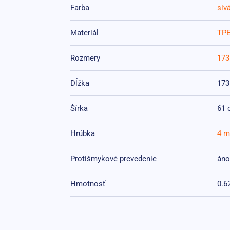
Farba
siv
Materiál
TP
Rozmery
173
Dĺžka
173
Šírka
61 
Hrúbka
4 
Protišmykové prevedenie
áno
Hmotnosť
0.6