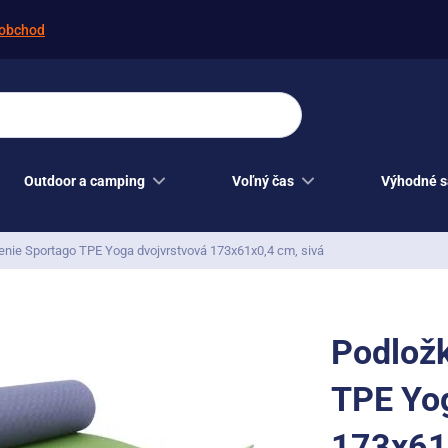
obchod
Outdoor a camping
Voľný čas
Výhodné s
enie Sportago TPE Yoga dvojvrstvová 173x61x0,4 cm, sivá
Podložk
TPE Yog
173x61x