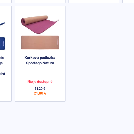
nie
Korková podložka
ga
Sportago Natura
drá
Nie je dostupné
31,20 €
21,80 €