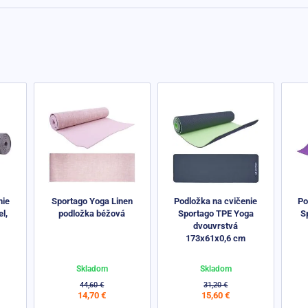
nie
Sportago Yoga Linen
Podložka na cvičenie
Po
l,
podložka béžová
Sportago TPE Yoga
S
dvouvrstvá
173x61x0,6 cm
Skladom
Skladom
44,60 €
31,20 €
14,70 €
15,60 €