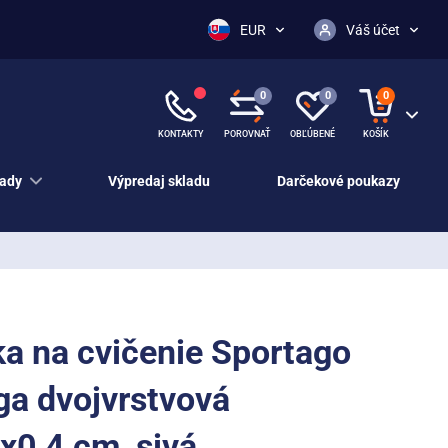
EUR
Váš účet
0
0
0
KONTAKTY
POROVNAŤ
OBĽÚBENÉ
KOŠÍK
ady
Výpredaj skladu
Darčekové poukazy
a na cvičenie Sportago
a dvojvrstvová
0,4 cm, sivá