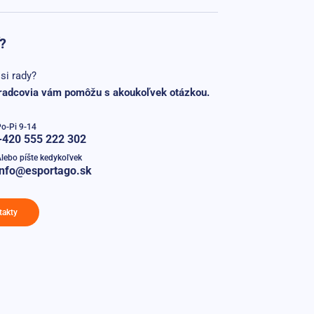
?
si rady?
radcovia vám pomôžu s akoukoľvek otázkou.
o-Pi 9-14
+420 555 222 302
lebo píšte kedykoľvek
info@esportago.sk
takty