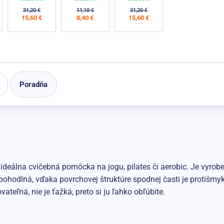
31,20 €
11,10 €
31,20 €
15,60 €
8,40 €
15,60 €
Poradňa
 ideálna cvičebná pomôcka na jogu, pilates či aerobic. Je vyrob
 pohodlná, vďaka povrchovej štruktúre spodnej časti je protišm
ateľná, nie je ťažká, preto si ju ľahko obľúbite.