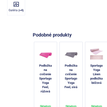
Galéria
(+4)
Podobné produkty
Podložka
Podložka
Sportago
na
na
Yoga
cvičenie
cvičenie
Linen
Sportago
Sportago
podložka
Yoga
Yoga
béžová
Feel,
Feel, sivá
růžová
Skladom
Skladom
Skladom