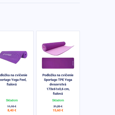
dložka na cvičenie
Podložka na cvičenie
portago Yoga Feel,
Sportago TPE Yoga
fialová
dvouvrstvá
173x61x0,6 cm,
fialová
Skladom
Skladom
11,10 €
31,20 €
8,40 €
15,60 €