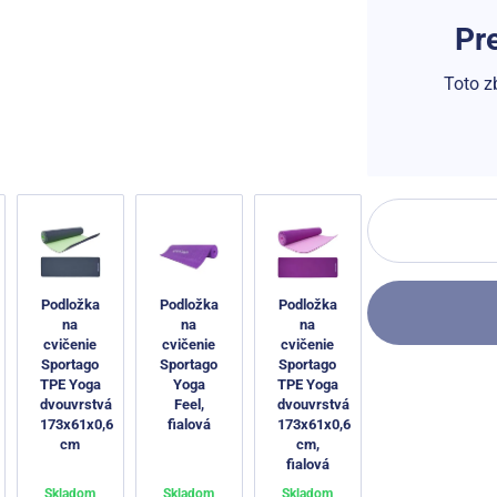
Pr
Toto z
Podložka
Podložka
Podložka
na
na
na
cvičenie
cvičenie
cvičenie
Sportago
Sportago
Sportago
TPE Yoga
Yoga
TPE Yoga
dvouvrstvá
Feel,
dvouvrstvá
173x61x0,6
fialová
173x61x0,6
cm
cm,
fialová
Skladom
Skladom
Skladom