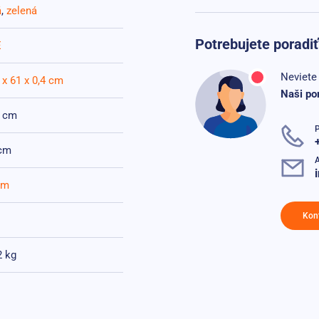
á
,
zelená
Potrebujete poradiť
E
Neviete 
 x 61 x 0,4 cm
Naši po
 cm
P
cm
A
mm
Kon
2 kg