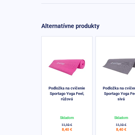
Alternatívne produkty
Podložka na cvičenie
Podložka na cviče
Sportago Yoga Feel,
Sportago Yoga Fee
růžová
sivá
Skladom
Skladom
11,10 €
11,10 €
8,40 €
8,40 €