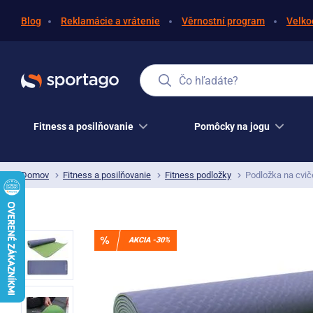
Blog
Reklamácie a vrátenie
Věrnostní program
Velko
Čo hľadáte?
Fitness a posilňovanie
Pomôcky na jogu
Domov
Fitness a posilňovanie
Fitness podložky
Podložka na cvič
AKCIA -30%