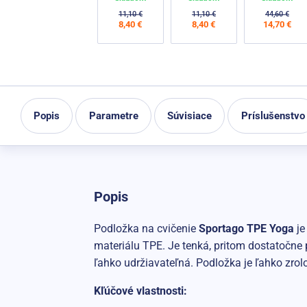
11,10 €
11,10 €
44,60 €
8,40 €
8,40 €
14,70 €
Popis
Parametre
Súvisiace
Príslušenstvo
Popis
Podložka na cvičenie
Sportago TPE Yoga
je
materiálu TPE. Je tenká, pritom dostatočne
ľahko udržiavateľná. Podložka je ľahko zrolov
Kľúčové vlastnosti: