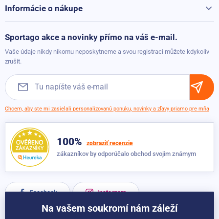
Kontakty
Informácie o nákupe
Reklamácie a vrátenie
Možnosti platby
Sportago akce a novinky přímo na váš e-mail.
Možnosti dopravy
Vaše údaje nikdy nikomu neposkytneme a svou registraci můžete kdykoliv
Obchodné podmienky
zrušit.
Chcem, aby ste mi zasielali personalizovanú ponuku, novinky a zľavy priamo pre mňa
100%
zobraziť recenzie
zákazníkov by odporúčalo obchod svojim známym
Facebook
Instagram
Na vašem soukromí nám záleží