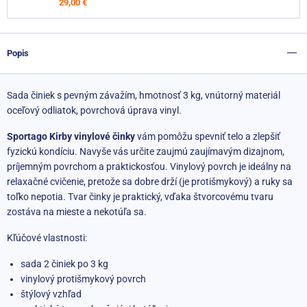
29,00 €
Popis
Sada činiek s pevným závažím, hmotnosť 3 kg, vnútorný materiál
oceľový odliatok, povrchová úprava vinyl.
Sportago Kirby vinylové činky
vám pomôžu spevniť telo a zlepšiť
fyzickú kondíciu. Navyše vás určite zaujmú zaujímavým dizajnom,
príjemným povrchom a praktickosťou. Vinylový povrch je ideálny na
relaxačné cvičenie, pretože sa dobre drží (je protišmykový) a ruky sa
toľko nepotia. Tvar činky je praktický, vďaka štvorcovému tvaru
zostáva na mieste a nekotúľa sa.
Kľúčové vlastnosti:
sada 2 činiek po 3 kg
vinylový protišmykový povrch
štýlový vzhľad