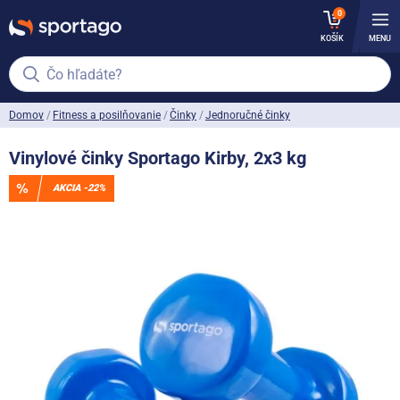
0
KOŠÍK
MENU
Čo hľadáte?
Domov
Fitness a posilňovanie
Činky
Jednoručné činky
Vinylové činky Sportago Kirby, 2x3 kg
AKCIA -22%