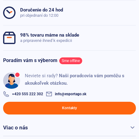
Hmotnosť
3 kg
4
0x
Doručenie do 24 hod
pri objednaní do 12:00
Sada
2 ks
3
0x
2
0x
Výplň
Oceľový odliatok
98% tovaru máme na sklade
1
0x
a pripravené ihneď k expedícii
Poradím vám s výberom
Sme offline
Stanislav
S
100%
Neviete si rady?
Naši poradcovia vám pomôžu s
Spĺňa všetky moje predpoklady
akoukoľvek otázkou.
Pridané: 01.08.2024
+420 555 222 302
info@esportago.sk
Kontakty
Viac o nás
Všetko o Sportago