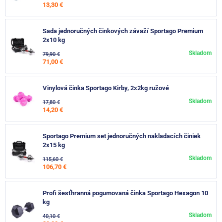
13,30 €
Sada jednoručných činkových závaží Sportago Premium
2x10 kg
Skladom
79,90 €
71,00 €
Vinylová činka Sportago Kirby, 2x2kg ružové
Skladom
17,80 €
14,20 €
Sportago Premium set jednoručných nakladacích činiek
2x15 kg
Skladom
115,60 €
106,70 €
Profi šesťhranná pogumovaná činka Sportago Hexagon 10
kg
Skladom
40,10 €