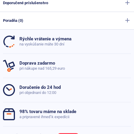
Farba
zelená
Doporučené príslušenstvo
Sportago nastaviteľný Kettlebell 4,5-18kg
Materiál
Oceľ
Nie je dostupné
164,70 €
Poradňa (0)
106,70 €
priemer madlá
3.3 cm
Profi šesťhranná pogumovaná činka Sportago Hexagon 10
kg
Materiál madel
Oceľ
Rýchle vrátenie a výmena
Skladom
40,10 €
Doteraz neboli pridané žiadne otázky. Pýtajte sa nás,
29,00 €
na vyskúšanie máte 30 dní
Hmotnosť
24 kg
radi poradíme
Výplň
Oceľový odliatok
Nástenná hrazda Sportago WT230
Doprava zadarmo
Skladom
pri nákupe nad 165,29 euro
88,80 €
Položiť dotaz
62,10 €
Doručenie do 24 hod
Balančná podložka Sportago Balance Ball - 58 cm sivá
pri objednaní do 12:00
Skladom
79,90 €
57,60 €
98% tovaru máme na sklade
a pripravené ihneď k expedícii
Balančná podložka Sportago FitSit 100 Zelená
Skladom
17,80 €
11,10 €