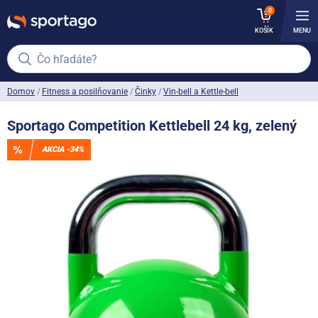
0
KOŠÍK
MENU
Čo hľadáte?
Domov
Fitness a posilňovanie
Činky
Vin-bell a Kettle-bell
Sportago Competition Kettlebell 24 kg, zelený
AKCIA -34%