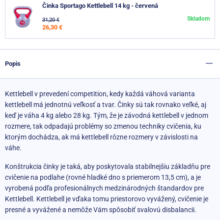
Činka Sportago Kettlebell 14 kg - červená
Skladom
31,20 €
26,30 €
Popis
Kettlebell v prevedení competition, kedy každá váhová varianta
kettlebell má jednotnú veľkosť a tvar. Činky sú tak rovnako veľké, aj
keď je váha 4 kg alebo 28 kg. Tým, že je závodná kettlebell v jednom
rozmere, tak odpadajú problémy so zmenou techniky cvičenia, ku
ktorým dochádza, ak má kettlebell rôzne rozmery v závislosti na
váhe.
Konštrukcia činky je taká, aby poskytovala stabilnejšiu základňu pre
cvičenie na podlahe (rovné hladké dno s priemerom 13,5 cm), a je
vyrobená podľa profesionálnych medzinárodných štandardov pre
Kettlebell. Kettlebell je vďaka tomu priestorovo vyvážený, cvičenie je
presné a vyvážené a nemôže Vám spôsobiť svalovú disbalancii.