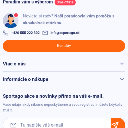
Poradím vám s výberom
Sme offline
Posilňovacia nastaviteľná lavica Sportago Herkules
Neviete si rady?
Naši poradcovia vám pomôžu s
Skladom
53,10 €
akoukoľvek otázkou.
44,20 €
+420 555 222 302
info@esportago.sk
Závesný posilňovací systém Sportago Variotrainer Pro Kit
Žltá
Kontakty
Skladom
53,10 €
28,10 €
Viac o nás
Všetko o Sportago
Posilňovacie kolieska Sportago Multitrain
Kontakty
Informácie o nákupe
Skladom
22,30 €
Reklamácie a vrátenie
8,90 €
Možnosti platby
Sportago akce a novinky přímo na váš e-mail.
Sportago nastaviteľná činka 2,5-24kg
Možnosti dopravy
Vaše údaje nikdy nikomu neposkytneme a svou registraci můžete kdykoliv
Nie je dostupné
222,80 €
Obchodné podmienky
zrušit.
111,20 €