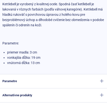
Kettlebell je vyrobený z kvalitnej ocele. Spodná časť ketllebell je
lakovaná v rôznych farbách (podľa váhovej kategórie). Kettlebell má
hladkú rukoväť s povrchovou úpravou z holého kovu pre
bezproblémový úchop a dlhodobé cvičenie bez obmedzenia v podobe
spálenín či odrenín na koži.
Parametre:
priemer madla: 3 cm
vonkajšia dĺžka: 19 cm
vnútorná dĺžka: 13 cm
Parametre
Alternatívne produkty
Výrobca
Sportago